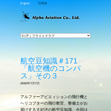
English
日本語
航空豆知識＃171
「航空機のコンパ
ス」その３
2020年7月7日
アルファーアビエィションの飛行機と
ヘリコプターの飛行教官、整備士がお
届けする大好評の航空豆知識。今回は