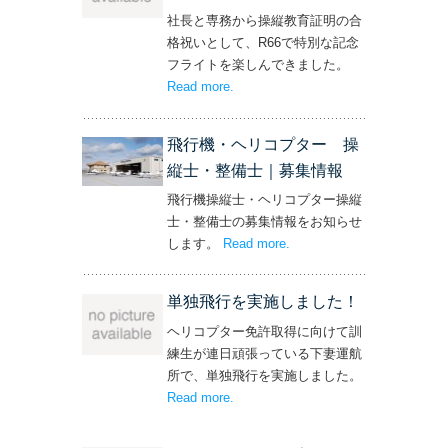
社長と専務から操縦教育証明の合
格祝いとして、R66で特別な記念
フライトを楽しんできました。
Read more
– ‘社長と専務からの嬉しいプレゼン
.
ト！’
飛行機・ヘリコプター 操
縦士・整備士｜募集情報
飛行機操縦士・ヘリコプター操縦
士・整備士の募集情報をお知らせ
します。
Read more
– ‘飛行機・ヘリコプター
.
操縦士・整備士｜募集情報’
単独飛行を実施しました！
ヘリコプター免許取得に向けて訓
練生が連日頑張っている下妻運航
所で、単独飛行を実施しました。
Read more
– ‘単独飛行を実施しました！’
.