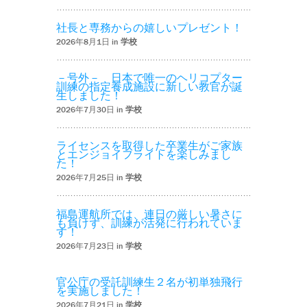
社長と専務からの嬉しいプレゼント！
2026年8月1日 in
学校
－号外－ 日本で唯一のヘリコプター
訓練の指定養成施設に新しい教官が誕
生しました！
2026年7月30日 in
学校
ライセンスを取得した卒業生がご家族
とエンジョイフライトを楽しみまし
た！
2026年7月25日 in
学校
福島運航所では、連日の厳しい暑さに
も負けず、訓練が活発に行われていま
す！
2026年7月23日 in
学校
官公庁の受託訓練生２名が初単独飛行
を実施しました！
2026年7月21日 in
学校