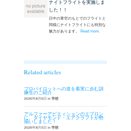
ナイトフライトを実施しま
した！！
日中の青空のもとでのフライトと
同様にナイトフライトにも特別な
魅力があります。
Read more
– ‘ナイトフライト
.
を実施しまし
た！！’
Related articles
プロパイロットへの道を着実に歩む訓
練生のご紹介
2026年8月6日 in
学校
アルファーアビエィションのエプロン
に、ダイヤモンド・エアクラフトが勢
揃いしました！
2026年8月5日 in
学校