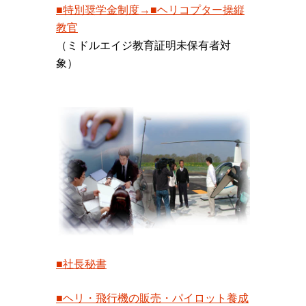
■特別奨学金制度→■ヘリコプター操縦
教官
（ミドルエイジ教育証明未保有者対
象）
■社長秘書
■ヘリ・飛行機の販売・パイロット養成