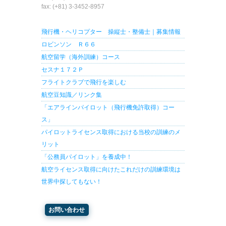
fax: (+81) 3-3452-8957
飛行機・ヘリコプター 操縦士・整備士｜募集情報
ロビンソン Ｒ６６
航空留学（海外訓練）コース
セスナ１７２Ｐ
フライトクラブで飛行を楽しむ
航空豆知識／リンク集
「エアラインパイロット（飛行機免許取得）コー
ス」
パイロットライセンス取得における当校の訓練のメ
リット
「公務員パイロット」を養成中！
航空ライセンス取得に向けたこれだけの訓練環境は
世界中探してもない！
お問い合わせ