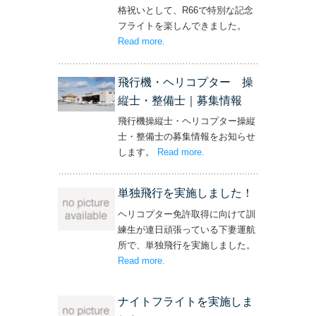
格祝いとして、R66で特別な記念
フライトを楽しんできました。
Read more
– ‘社長と専務からの嬉しいプレゼン
.
ト！’
飛行機・ヘリコプター 操
縦士・整備士｜募集情報
飛行機操縦士・ヘリコプター操縦
士・整備士の募集情報をお知らせ
します。
Read more
– ‘飛行機・ヘリコプター
.
操縦士・整備士｜募集情報’
単独飛行を実施しました！
ヘリコプター免許取得に向けて訓
練生が連日頑張っている下妻運航
所で、単独飛行を実施しました。
Read more
– ‘単独飛行を実施しました！’
.
ナイトフライトを実施しま