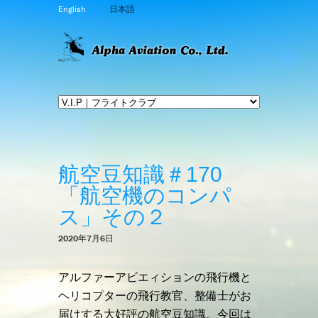
English
日本語
航空豆知識＃170
「航空機のコンパ
ス」その２
2020年7月6日
アルファーアビエィションの飛行機と
ヘリコプターの飛行教官、整備士がお
届けする大好評の航空豆知識。今回は