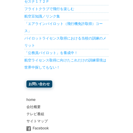
セスナ１７２Ｐ
フライトクラブで飛行を楽しむ
航空豆知識／リンク集
「エアラインパイロット（飛行機免許取得）コー
ス」
パイロットライセンス取得における当校の訓練のメ
リット
「公務員パイロット」を養成中！
航空ライセンス取得に向けたこれだけの訓練環境は
世界中探してもない！
お問い合わせ
home
会社概要
テレビ番組
サイトマップ
Facebook