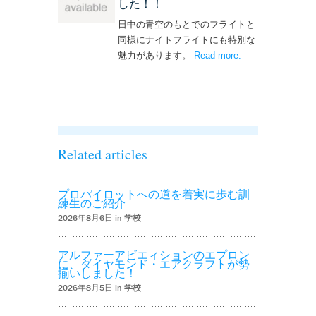
した！！
日中の青空のもとでのフライトと
同様にナイトフライトにも特別な
魅力があります。
Read more
– ‘ナイトフライト
.
を実施しまし
た！！’
Related articles
プロパイロットへの道を着実に歩む訓
練生のご紹介
2026年8月6日 in
学校
アルファーアビエィションのエプロン
に、ダイヤモンド・エアクラフトが勢
揃いしました！
2026年8月5日 in
学校