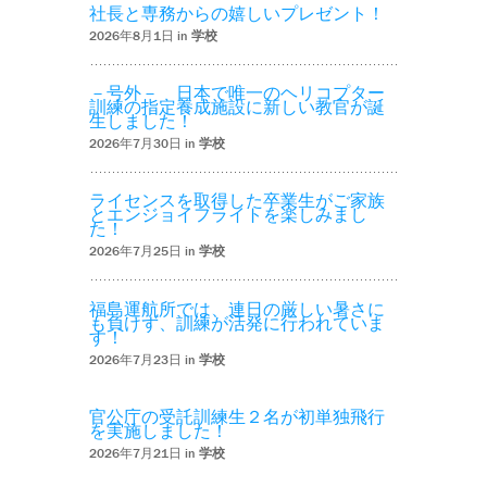
社長と専務からの嬉しいプレゼント！
2026年8月1日 in
学校
－号外－ 日本で唯一のヘリコプター
訓練の指定養成施設に新しい教官が誕
生しました！
2026年7月30日 in
学校
ライセンスを取得した卒業生がご家族
とエンジョイフライトを楽しみまし
た！
2026年7月25日 in
学校
福島運航所では、連日の厳しい暑さに
も負けず、訓練が活発に行われていま
す！
2026年7月23日 in
学校
官公庁の受託訓練生２名が初単独飛行
を実施しました！
2026年7月21日 in
学校