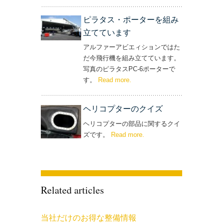
ピラタス・ポーターを組み
立てています
アルファーアビエィションではた
だ今飛行機を組み立てています。
写真のピラタスPC-6ポーターで
す。
Read more
– ‘ピラタス・ポーターを組み立
.
てています’
ヘリコプターのクイズ
ヘリコプターの部品に関するクイ
ズです。
Read more
– ‘ヘリコプターのクイズ’
.
Related articles
当社だけのお得な整備情報