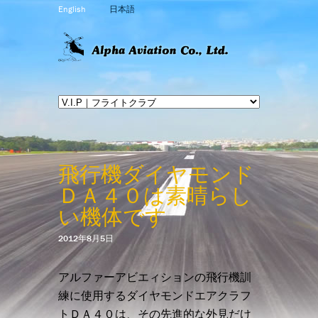
English
日本語
飛行機ダイヤモンド
ＤＡ４０は素晴らし
い機体です
2012年8月5日
アルファーアビエィションの飛行機訓
練に使用するダイヤモンドエアクラフ
トＤＡ４０は、その先進的な外見だけ