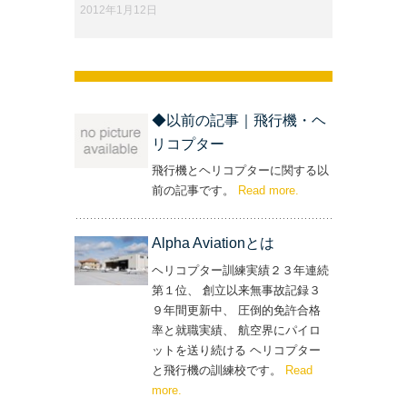
2012年1月12日
◆以前の記事｜飛行機・ヘ
リコプター
飛行機とヘリコプターに関する以
前の記事です。
Read more
– ‘◆以前の記事｜飛
.
行機・ヘリコプター’
Alpha Aviationとは
ヘリコプター訓練実績２３年連続
第１位、 創立以来無事故記録３
９年間更新中、 圧倒的免許合格
率と就職実績、 航空界にパイロ
ットを送り続ける ヘリコプター
と飛行機の訓練校です。
Read
more
– ‘Alpha Aviationとは’
.