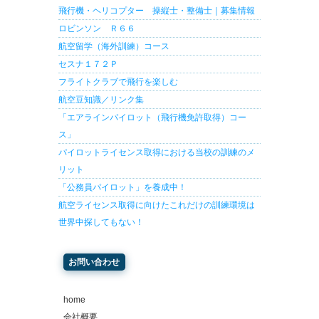
飛行機・ヘリコプター 操縦士・整備士｜募集情報
ロビンソン Ｒ６６
航空留学（海外訓練）コース
セスナ１７２Ｐ
フライトクラブで飛行を楽しむ
航空豆知識／リンク集
「エアラインパイロット（飛行機免許取得）コー
ス」
パイロットライセンス取得における当校の訓練のメ
リット
「公務員パイロット」を養成中！
航空ライセンス取得に向けたこれだけの訓練環境は
世界中探してもない！
お問い合わせ
home
会社概要