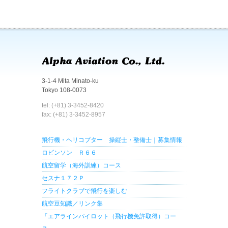
3-1-4 Mita Minato-ku
Tokyo 108-0073
tel: (+81) 3-3452-8420
fax: (+81) 3-3452-8957
飛行機・ヘリコプター 操縦士・整備士｜募集情報
ロビンソン Ｒ６６
航空留学（海外訓練）コース
セスナ１７２Ｐ
フライトクラブで飛行を楽しむ
航空豆知識／リンク集
「エアラインパイロット（飛行機免許取得）コー