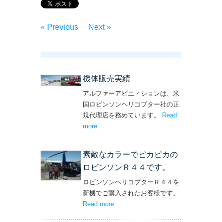
« Previous
Next »
機体販売実績
アルファーアビエィションは、米
国ロビンソンヘリコプター社の正
規代理店を務めています。
Read
more
– ‘機体販売実績’
.
素敵なカラーでピカピカの
ロビンソンＲ４４です。
ロビンソンヘリコプターＲ４４を
新機でご購入されたお客様です。
Read more
– ‘素敵なカラーでピカピカのロビン
.
ソンＲ４４です。’