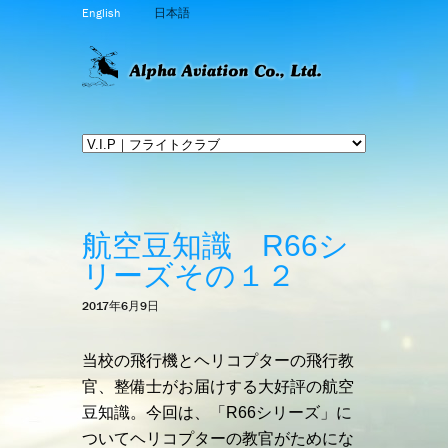
English
日本語
航空豆知識 R66シ
リーズその１２
2017年6月9日
当校の飛行機とヘリコプターの飛行教
官、整備士がお届けする大好評の航空
豆知識。今回は、「R66シリーズ」に
ついてヘリコプターの教官がためにな