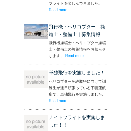
フライトを楽しんできました。
Read more
– ‘社長と専務からの嬉しいプレゼン
.
ト！’
飛行機・ヘリコプター 操
縦士・整備士｜募集情報
飛行機操縦士・ヘリコプター操縦
士・整備士の募集情報をお知らせ
します。
Read more
– ‘飛行機・ヘリコプター
.
操縦士・整備士｜募集情報’
単独飛行を実施しました！
ヘリコプター免許取得に向けて訓
練生が連日頑張っている下妻運航
所で、単独飛行を実施しました。
Read more
– ‘単独飛行を実施しました！’
.
ナイトフライトを実施しま
した！！