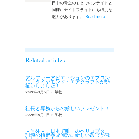
日中の青空のもとでのフライトと
同様にナイトフライトにも特別な
魅力があります。
Read more
– ‘ナイトフライト
.
を実施しまし
た！！’
Related articles
アルファーアビエィションのエプロン
に、ダイヤモンド・エアクラフトが勢
揃いしました！
2026年8月5日 in
学校
社長と専務からの嬉しいプレゼント！
2026年8月1日 in
学校
－号外－ 日本で唯一のヘリコプター
訓練の指定養成施設に新しい教官が誕