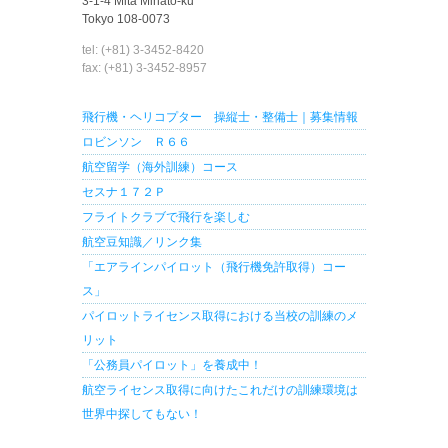
3-1-4 Mita Minato-ku
Tokyo 108-0073
tel: (+81) 3-3452-8420
fax: (+81) 3-3452-8957
飛行機・ヘリコプター 操縦士・整備士｜募集情報
ロビンソン Ｒ６６
航空留学（海外訓練）コース
セスナ１７２Ｐ
フライトクラブで飛行を楽しむ
航空豆知識／リンク集
「エアラインパイロット（飛行機免許取得）コー
ス」
パイロットライセンス取得における当校の訓練のメ
リット
「公務員パイロット」を養成中！
航空ライセンス取得に向けたこれだけの訓練環境は
世界中探してもない！