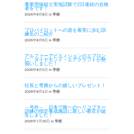
事業用操縦士実地試験で2日連続の合格
者をです！
2026年8月8日 in
学校
プロパイロットへの道を着実に歩む訓
練生のご紹介
2026年8月6日 in
学校
アルファーアビエィションのエプロン
に、ダイヤモンド・エアクラフトが勢
揃いしました！
2026年8月5日 in
学校
社長と専務からの嬉しいプレゼント！
2026年8月1日 in
学校
－号外－ 日本で唯一のヘリコプター
訓練の指定養成施設に新しい教官が誕
生しました！
2026年7月30日 in
学校