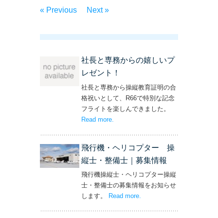
« Previous
Next »
社長と専務からの嬉しいプ
レゼント！
社長と専務から操縦教育証明の合
格祝いとして、R66で特別な記念
フライトを楽しんできました。
Read more
– ‘社長と専務からの嬉しいプレゼン
.
ト！’
飛行機・ヘリコプター 操
縦士・整備士｜募集情報
飛行機操縦士・ヘリコプター操縦
士・整備士の募集情報をお知らせ
します。
Read more
– ‘飛行機・ヘリコプター
.
操縦士・整備士｜募集情報’