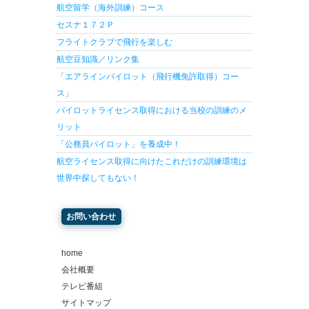
航空留学（海外訓練）コース
セスナ１７２Ｐ
フライトクラブで飛行を楽しむ
航空豆知識／リンク集
「エアラインパイロット（飛行機免許取得）コー
ス」
パイロットライセンス取得における当校の訓練のメ
リット
「公務員パイロット」を養成中！
航空ライセンス取得に向けたこれだけの訓練環境は
世界中探してもない！
お問い合わせ
home
会社概要
テレビ番組
サイトマップ