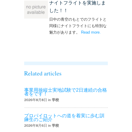
ナイトフライトを実施しま
した！！
日中の青空のもとでのフライトと
同様にナイトフライトにも特別な
魅力があります。
Read more
– ‘ナイトフライト
.
を実施しまし
た！！’
Related articles
事業用操縦士実地試験で2日連続の合格
者をです！
2026年8月8日 in
学校
プロパイロットへの道を着実に歩む訓
練生のご紹介
2026年8月6日 in
学校