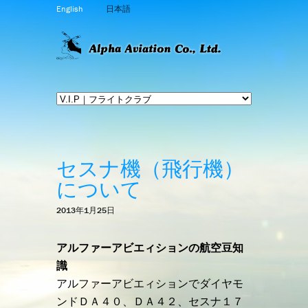
English
日本語
セスナ機（飛行機）
について
2013年1月25日
アルファーアビエィションの航空豆知
識
アルファーアビエィションでダイヤモ
ンドＤＡ４０、ＤＡ４２、セスナ１７