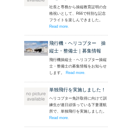
社長と専務から操縦教育証明の合
格祝いとして、R66で特別な記念
フライトを楽しんできました。
Read more
– ‘社長と専務からの嬉しいプレゼン
.
ト！’
飛行機・ヘリコプター 操
縦士・整備士｜募集情報
飛行機操縦士・ヘリコプター操縦
士・整備士の募集情報をお知らせ
します。
Read more
– ‘飛行機・ヘリコプター
.
操縦士・整備士｜募集情報’
単独飛行を実施しました！
ヘリコプター免許取得に向けて訓
練生が連日頑張っている下妻運航
所で、単独飛行を実施しました。
Read more
– ‘単独飛行を実施しました！’
.