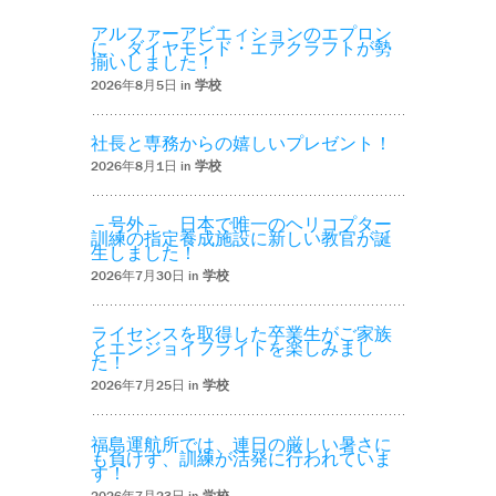
アルファーアビエィションのエプロン
に、ダイヤモンド・エアクラフトが勢
揃いしました！
2026年8月5日 in
学校
社長と専務からの嬉しいプレゼント！
2026年8月1日 in
学校
－号外－ 日本で唯一のヘリコプター
訓練の指定養成施設に新しい教官が誕
生しました！
2026年7月30日 in
学校
ライセンスを取得した卒業生がご家族
とエンジョイフライトを楽しみまし
た！
2026年7月25日 in
学校
福島運航所では、連日の厳しい暑さに
も負けず、訓練が活発に行われていま
す！
2026年7月23日 in
学校