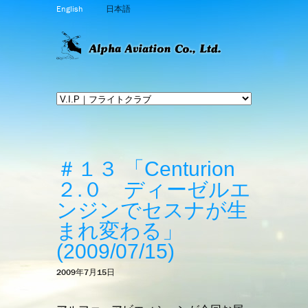
English
日本語
＃１３ 「Centurion
２.０ ディーゼルエ
ンジンでセスナが生
まれ変わる」
(2009/07/15)
2009年7月15日