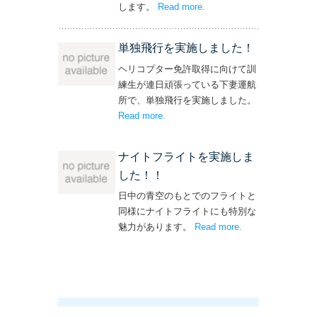
します。
Read more
– ‘飛行機・ヘリコプター
.
操縦士・整備士｜募集情報’
単独飛行を実施しました！
ヘリコプター免許取得に向けて訓
練生が連日頑張っている下妻運航
所で、単独飛行を実施しました。
Read more
– ‘単独飛行を実施しました！’
.
ナイトフライトを実施しま
した！！
日中の青空のもとでのフライトと
同様にナイトフライトにも特別な
魅力があります。
Read more
– ‘ナイトフライト
.
を実施しまし
た！！’