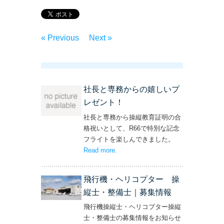
« Previous
Next »
社長と専務からの嬉しいプ
レゼント！
社長と専務から操縦教育証明の合
格祝いとして、R66で特別な記念
フライトを楽しんできました。
Read more
– ‘社長と専務からの嬉しいプレゼン
.
ト！’
飛行機・ヘリコプター 操
縦士・整備士｜募集情報
飛行機操縦士・ヘリコプター操縦
士・整備士の募集情報をお知らせ