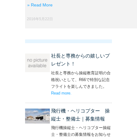
» Read More
2016年5月22日
社長と専務からの嬉しいプ
レゼント！
社長と専務から操縦教育証明の合
格祝いとして、R66で特別な記念
フライトを楽しんできました。
Read more
– ‘社長と専務からの嬉しいプレゼン
.
ト！’
飛行機・ヘリコプター 操
縦士・整備士｜募集情報
飛行機操縦士・ヘリコプター操縦
士・整備士の募集情報をお知らせ