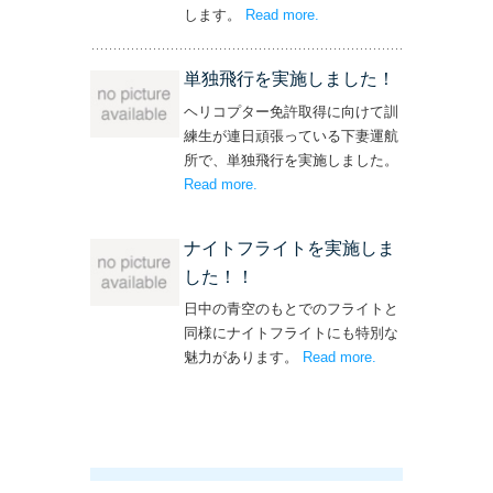
します。
Read more
– ‘飛行機・ヘリコプター
.
操縦士・整備士｜募集情報’
単独飛行を実施しました！
ヘリコプター免許取得に向けて訓
練生が連日頑張っている下妻運航
所で、単独飛行を実施しました。
Read more
– ‘単独飛行を実施しました！’
.
ナイトフライトを実施しま
した！！
日中の青空のもとでのフライトと
同様にナイトフライトにも特別な
魅力があります。
Read more
– ‘ナイトフライト
.
を実施しまし
た！！’