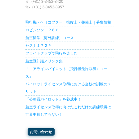
tel: (+81) 3-3452-8420
fax: (+81) 3-3452-8957
飛行機・ヘリコプター 操縦士・整備士｜募集情報
ロビンソン Ｒ６６
航空留学（海外訓練）コース
セスナ１７２Ｐ
フライトクラブで飛行を楽しむ
航空豆知識／リンク集
「エアラインパイロット（飛行機免許取得）コー
ス」
パイロットライセンス取得における当校の訓練のメ
リット
「公務員パイロット」を養成中！
航空ライセンス取得に向けたこれだけの訓練環境は
世界中探してもない！
お問い合わせ