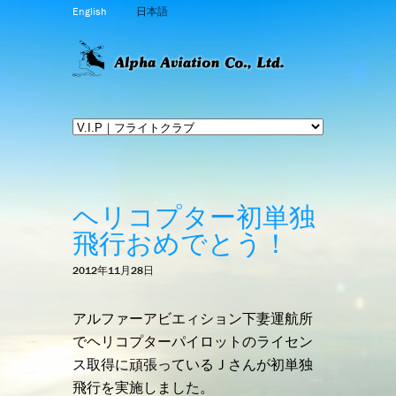
English
日本語
ヘリコプター初単独
飛行おめでとう！
2012年11月28日
アルファーアビエィション下妻運航所
でヘリコプターパイロットのライセン
ス取得に頑張っているＪさんが初単独
飛行を実施しました。