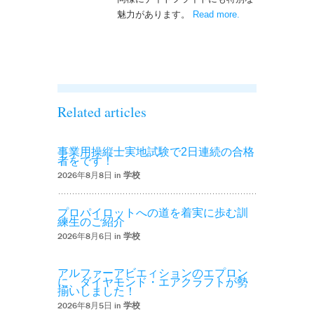
魅力があります。
Read more
– ‘ナイトフライト
.
を実施しまし
た！！’
Related articles
事業用操縦士実地試験で2日連続の合格
者をです！
2026年8月8日 in
学校
プロパイロットへの道を着実に歩む訓
練生のご紹介
2026年8月6日 in
学校
アルファーアビエィションのエプロン
に、ダイヤモンド・エアクラフトが勢
揃いしました！
2026年8月5日 in
学校