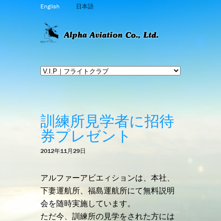
English
日本語
訓練所見学者に招待
券プレゼント
2012年11月29日
アルファーアビエィションは、本社、
下妻運航所、福島運航所にて無料説明
会を随時実施しています。
ただ今、訓練所の見学をされた方には