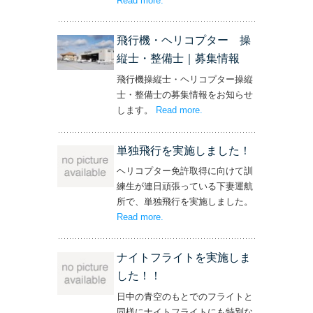
Read more
– ‘社長と専務からの嬉しいプレゼン
.
ト！’
飛行機・ヘリコプター 操
縦士・整備士｜募集情報
飛行機操縦士・ヘリコプター操縦
士・整備士の募集情報をお知らせ
します。
Read more
– ‘飛行機・ヘリコプター
.
操縦士・整備士｜募集情報’
単独飛行を実施しました！
ヘリコプター免許取得に向けて訓
練生が連日頑張っている下妻運航
所で、単独飛行を実施しました。
Read more
– ‘単独飛行を実施しました！’
.
ナイトフライトを実施しま
した！！
日中の青空のもとでのフライトと
同様にナイトフライトにも特別な