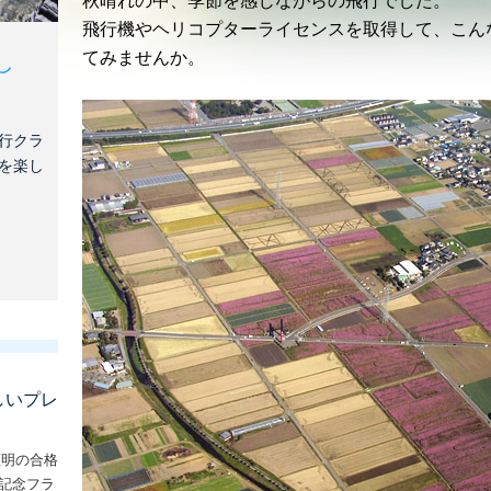
秋晴れの中、季節を感じながらの飛行でした。
飛行機やヘリコプターライセンスを取得して、こん
てみませんか。
し
行クラ
を楽し
しいプレ
証明の合格
な記念フラ