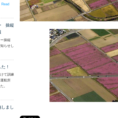
。
Read
嬉しいプレゼント！’
ー 操縦
報
ター操縦
お知らせし
行機・ヘリコプター 操縦士・整備士｜募集情報’
した！
向けて訓練
妻運航所
した。
実施しました！’
施しまし