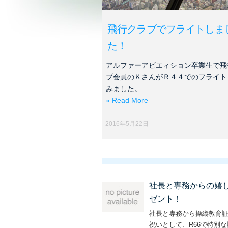
飛行クラブでフライトしま
た！
アルファーアビエィション卒業生で飛
ブ会員のＫさんがＲ４４でのフライト
みました。
» Read More
2016年5月22日
社長と専務からの嬉
ゼント！
社長と専務から操縦教育
祝いとして、R66で特別