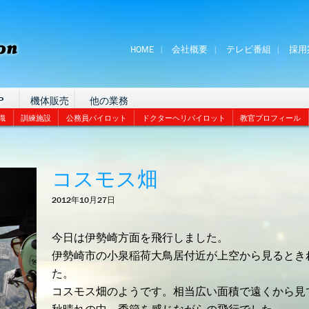
HOME
会社概要
テレビ番組
採用
P
機体販売
他の業務
識
訓練施設
公務員パイロット
ドクターヘリパイロット
教官プロフィール
コスモス畑
2012年10月27日
今日は伊勢崎方面を飛行しました。
伊勢崎市の小泉稲荷大鳥居付近が上空から見るとき
た。
コスモス畑のようです。相当広い面積で遠くから見