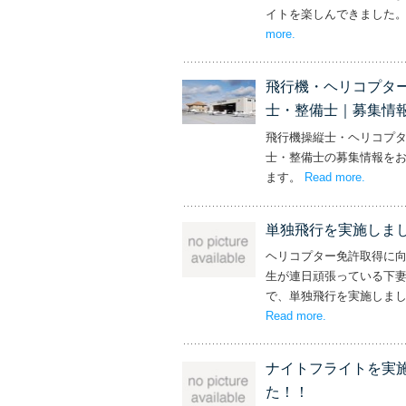
イトを楽しんできました
more
– ‘社長と専務からの
.
飛行機・ヘリコプタ
士・整備士｜募集情
飛行機操縦士・ヘリコプ
士・整備士の募集情報を
ます。
Read more
– ‘飛
.
単独飛行を実施しま
ヘリコプター免許取得に
生が連日頑張っている下
で、単独飛行を実施しま
Read more
– ‘単独飛行を
.
ナイトフライトを実
た！！