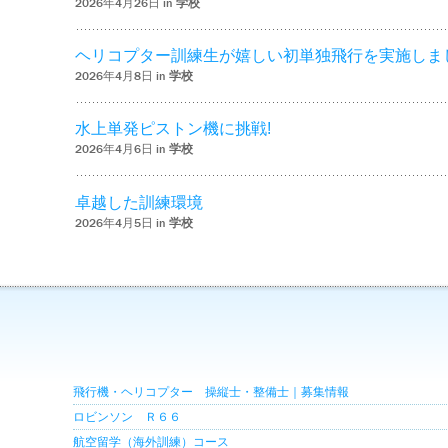
2026年4月26日 in
学校
ヘリコプター訓練生が嬉しい初単独飛行を実施しま
2026年4月8日 in
学校
水上単発ピストン機に挑戦!
2026年4月6日 in
学校
卓越した訓練環境
2026年4月5日 in
学校
飛行機・ヘリコプター 操縦士・整備士｜募集情報
ロビンソン Ｒ６６
航空留学（海外訓練）コース