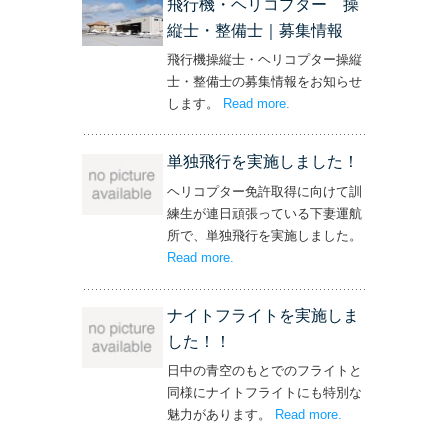
飛行機・ヘリコプター 操
縦士・整備士｜募集情報
飛行機操縦士・ヘリコプター操縦
士・整備士の募集情報をお知らせ
します。
Read more
– ‘飛行機・ヘリコプター
.
操縦士・整備士｜募集情報’
単独飛行を実施しました！
ヘリコプター免許取得に向けて訓
練生が連日頑張っている下妻運航
所で、単独飛行を実施しました。
Read more
– ‘単独飛行を実施しました！’
.
ナイトフライトを実施しま
した！！
日中の青空のもとでのフライトと
同様にナイトフライトにも特別な
魅力があります。
Read more
– ‘ナイトフライト
.
を実施しまし