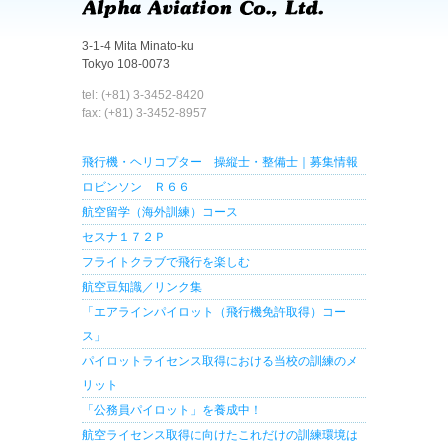
3-1-4 Mita Minato-ku
Tokyo 108-0073
tel: (+81) 3-3452-8420
fax: (+81) 3-3452-8957
飛行機・ヘリコプター 操縦士・整備士｜募集情報
ロビンソン Ｒ６６
航空留学（海外訓練）コース
セスナ１７２Ｐ
フライトクラブで飛行を楽しむ
航空豆知識／リンク集
「エアラインパイロット（飛行機免許取得）コー
ス」
パイロットライセンス取得における当校の訓練のメ
リット
「公務員パイロット」を養成中！
航空ライセンス取得に向けたこれだけの訓練環境は