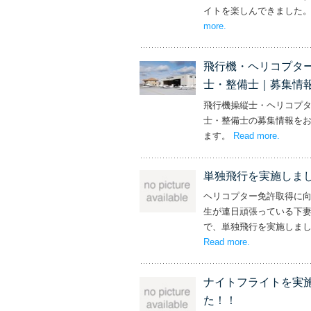
イトを楽しんできました
more
– ‘社長と専務からの
.
飛行機・ヘリコプタ
士・整備士｜募集情
飛行機操縦士・ヘリコプ
士・整備士の募集情報を
ます。
Read more
– ‘飛
.
単独飛行を実施しま
ヘリコプター免許取得に
生が連日頑張っている下
で、単独飛行を実施しま
Read more
– ‘単独飛行を
.
ナイトフライトを実
た！！