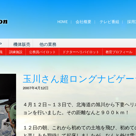
HOME
会社概要
テレビ番組
採用
P
機体販売
他の業務
識
訓練施設
公務員パイロット
ドクターヘリパイロット
教官プロフィール
玉川さん超ロングナビゲー
2007年4月12日
４月１２日～１３日で、北海道の旭川から下妻ヘリ
ョンを行いました。その距離なんと９００ｋｍ！
１２日の朝、これから初めての土地を飛び、初めて
と楽しみを期待して起床しましたが、なんと外は雪