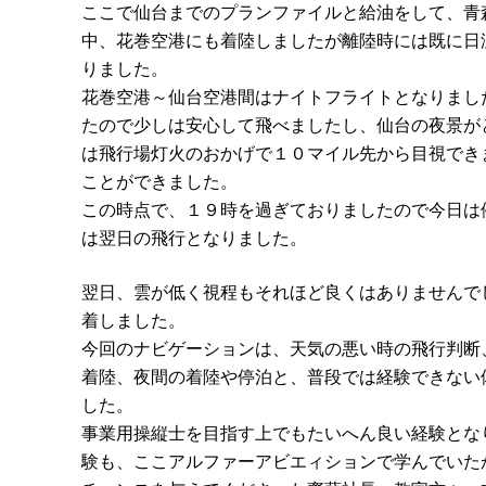
ここで仙台までのプランファイルと給油をして、青
中、花巻空港にも着陸しましたが離陸時には既に日
りました。
花巻空港～仙台空港間はナイトフライトとなりまし
たので少しは安心して飛べましたし、仙台の夜景が
は飛行場灯火のおかげで１０マイル先から目視でき
ことができました。
この時点で、１９時を過ぎておりましたので今日は
は翌日の飛行となりました。
翌日、雲が低く視程もそれほど良くはありませんで
着しました。
今回のナビゲーションは、天気の悪い時の飛行判断
着陸、夜間の着陸や停泊と、普段では経験できない
した。
事業用操縦士を目指す上でもたいへん良い経験とな
験も、ここアルファーアビエィションで学んでいた