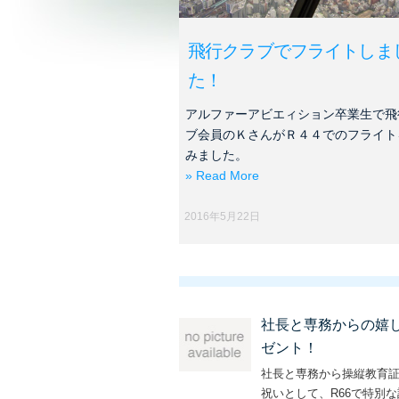
飛行クラブでフライトしま
た！
アルファーアビエィション卒業生で飛
ブ会員のＫさんがＲ４４でのフライト
みました。
» Read More
2016年5月22日
社長と専務からの嬉
ゼント！
社長と専務から操縦教育
祝いとして、R66で特別