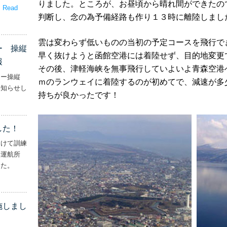
りました。ところが、お昼頃から晴れ間ができたの
。
Read
判断し、念の為予備経路も作り１３時に離陸しまし
嬉しいプレゼント！’
雲は変わらず低いものの当初の予定コースを飛行で
ー 操縦
早く抜けようと函館空港には着陸せず、目的地変更
報
その後、津軽海峡を無事飛行していよいよ青森空港
ター操縦
ｍのランウェイに着陸するのが初めてで、減速が多
お知らせし
持ちが良かったです！
行機・ヘリコプター 操縦士・整備士｜募集情報’
した！
向けて訓練
妻運航所
した。
実施しました！’
施しまし