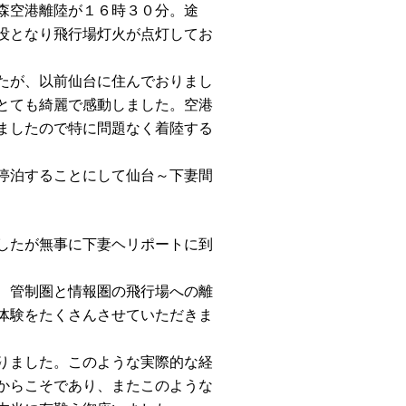
森空港離陸が１６時３０分。途
没となり飛行場灯火が点灯してお
たが、以前仙台に住んでおりまし
とても綺麗で感動しました。空港
ましたので特に問題なく着陸する
停泊することにして仙台～下妻間
したが無事に下妻ヘリポートに到
、管制圏と情報圏の飛行場への離
体験をたくさんさせていただきま
りました。このような実際的な経
からこそであり、またこのような