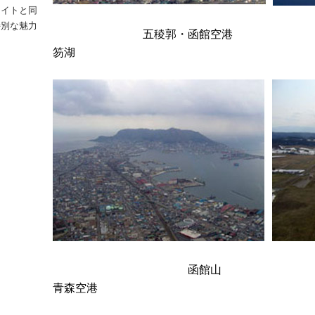
ライトと同
特別な魅力
五稜郭・函館
– ‘ナイトフライトを実施しました！！’
笏湖
函
青森空港