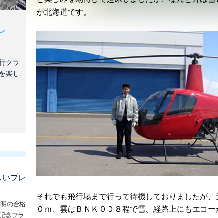
が北海道です。
し
行クラ
を楽し
しいプレ
それでも飛行場まで行って待機しておりましたが、
証明の合格
０ｍ、雲はＢＮＫ００８程で雪、経路上にもエコー
な記念フラ