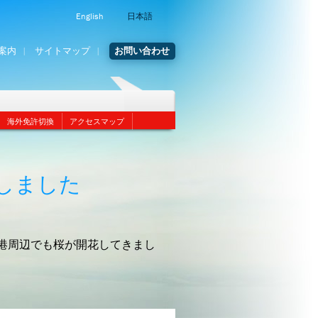
English
日本語
案内
サイトマップ
お問い合わせ
海外免許切換
アクセスマップ
しました
港周辺でも桜が開花してきまし