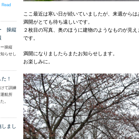
。
Read
嬉しいプレゼント！’
ここ最近は寒い日が続いていましたが、来週からは
満開がとても待ち遠しいです。
ー 操縦
２枚目の写真、奥のほうに建物のようなものが見えます
報
です。
ター操縦
満開になりましたらまたお知らせします。
お知らせし
行機・ヘリコプター 操縦士・整備士｜募集情報’
お楽しみに。
した！
向けて訓練
妻運航所
した。
実施しました！’
施しまし