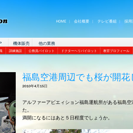
HOME
会社概要
テレビ番組
採用
P
機体販売
他の業務
識
訓練施設
公務員パイロット
ドクターヘリパイロット
教官プロフィール
福島空港周辺でも桜が開花
2010年4月15日
アルファーアビエィション福島運航所がある福島空
た。
満開になるにはあと５日程度でしょうか。