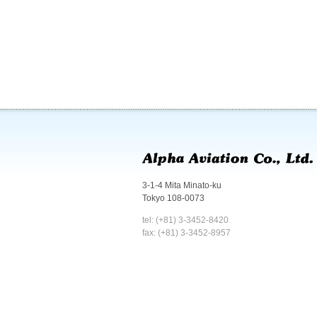
3-1-4 Mita Minato-ku
Tokyo 108-0073
tel: (+81) 3-3452-8420
fax: (+81) 3-3452-8957