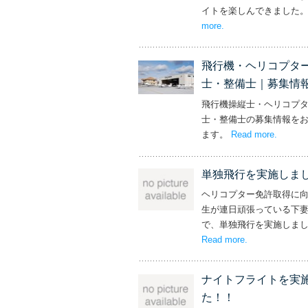
イトを楽しんできました
more
– ‘社長と専務からの
.
飛行機・ヘリコプタ
士・整備士｜募集情
飛行機操縦士・ヘリコプ
士・整備士の募集情報を
ます。
Read more
– ‘飛
.
単独飛行を実施しま
ヘリコプター免許取得に
生が連日頑張っている下
で、単独飛行を実施しま
Read more
– ‘単独飛行を
.
ナイトフライトを実
た！！