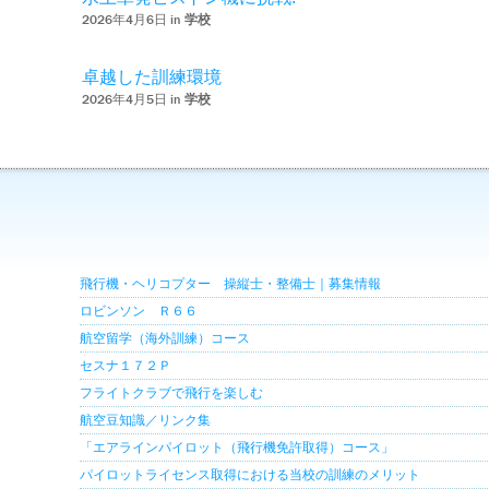
2026年4月6日 in
学校
卓越した訓練環境
2026年4月5日 in
学校
飛行機・ヘリコプター 操縦士・整備士｜募集情報
ロビンソン Ｒ６６
航空留学（海外訓練）コース
セスナ１７２Ｐ
フライトクラブで飛行を楽しむ
航空豆知識／リンク集
「エアラインパイロット（飛行機免許取得）コース」
パイロットライセンス取得における当校の訓練のメリット