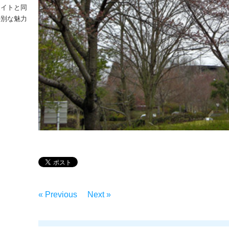
ライトと同
特別な魅力
– ‘ナイトフライトを実施しました！！’
« Previous
Next »