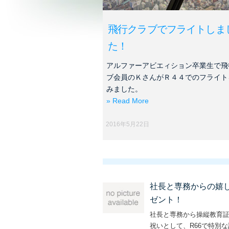
飛行クラブでフライトしま
た！
アルファーアビエィション卒業生で飛
ブ会員のＫさんがＲ４４でのフライト
みました。
» Read More
2016年5月22日
社長と専務からの嬉
ゼント！
社長と専務から操縦教育
祝いとして、R66で特別