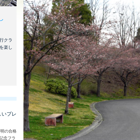
し
行クラ
を楽し
しいプレ
証明の合格
な記念フラ