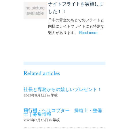
ナイトフライトを実施しま
した！！
日中の青空のもとでのフライトと
同様にナイトフライトにも特別な
魅力があります。
Read more
– ‘ナイトフライト
.
を実施しまし
た！！’
Related articles
社長と専務からの嬉しいプレゼント！
2026年8月1日 in
学校
飛行機・ヘリコプター 操縦士・整備
士｜募集情報
2026年7月15日 in
学校