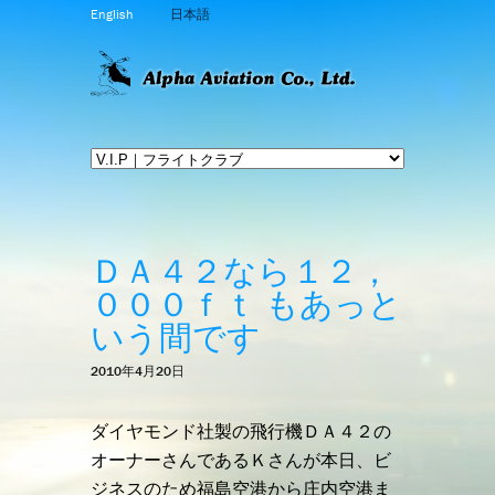
English
日本語
ＤＡ４２なら１２，
０００ｆｔ もあっと
いう間です
2010年4月20日
ダイヤモンド社製の飛行機ＤＡ４２の
オーナーさんであるＫさんが本日、ビ
ジネスのため福島空港から庄内空港ま