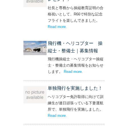
社長と専務から操縦教育証明の合
格祝いとして、R66で特別な記念
フライトを楽しんできました。
Read more
– ‘社長と専務からの嬉しいプレゼン
.
ト！’
飛行機・ヘリコプター 操
縦士・整備士｜募集情報
飛行機操縦士・ヘリコプター操縦
士・整備士の募集情報をお知らせ
します。
Read more
– ‘飛行機・ヘリコプター
.
操縦士・整備士｜募集情報’
単独飛行を実施しました！
ヘリコプター免許取得に向けて訓
練生が連日頑張っている下妻運航
所で、単独飛行を実施しました。
Read more
– ‘単独飛行を実施しました！’
.