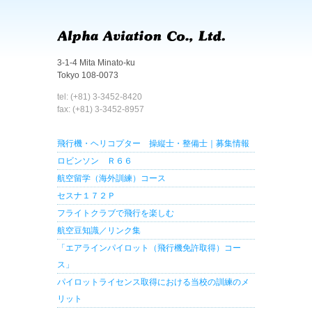
3-1-4 Mita Minato-ku
Tokyo 108-0073
tel: (+81) 3-3452-8420
fax: (+81) 3-3452-8957
飛行機・ヘリコプター 操縦士・整備士｜募集情報
ロビンソン Ｒ６６
航空留学（海外訓練）コース
セスナ１７２Ｐ
フライトクラブで飛行を楽しむ
航空豆知識／リンク集
「エアラインパイロット（飛行機免許取得）コー
ス」
パイロットライセンス取得における当校の訓練のメ
リット