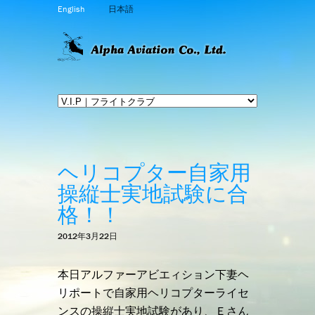
English
日本語
ヘリコプター自家用
操縦士実地試験に合
格！！
2012年3月22日
本日アルファーアビエィション下妻ヘ
リポートで自家用ヘリコプターライセ
ンスの操縦士実地試験があり、Ｅさん