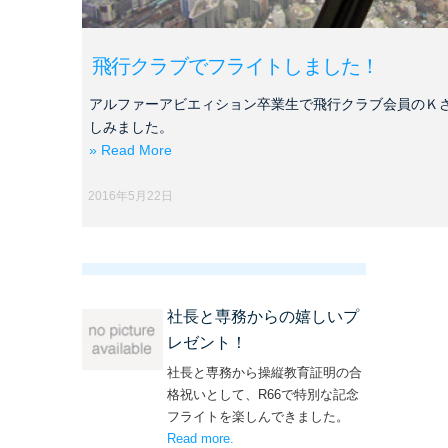
飛行クラブでフライトしました！
アルファーアビエィション卒業生で飛行クラブ会員のＫ
しみました。
» Read More
2016年5月22日
社長と専務からの嬉しいプ
レゼント！
社長と専務から操縦教育証明の合
格祝いとして、R66で特別な記念
フライトを楽しんできました。
Read more
– ‘社長と専務からの嬉しいプレゼン
.