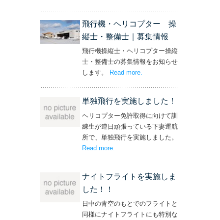
ト！’
飛行機・ヘリコプター 操
縦士・整備士｜募集情報
飛行機操縦士・ヘリコプター操縦
士・整備士の募集情報をお知らせ
します。
Read more
– ‘飛行機・ヘリコプター
.
操縦士・整備士｜募集情報’
単独飛行を実施しました！
ヘリコプター免許取得に向けて訓
練生が連日頑張っている下妻運航
所で、単独飛行を実施しました。
Read more
– ‘単独飛行を実施しました！’
.
ナイトフライトを実施しま
した！！
日中の青空のもとでのフライトと
同様にナイトフライトにも特別な