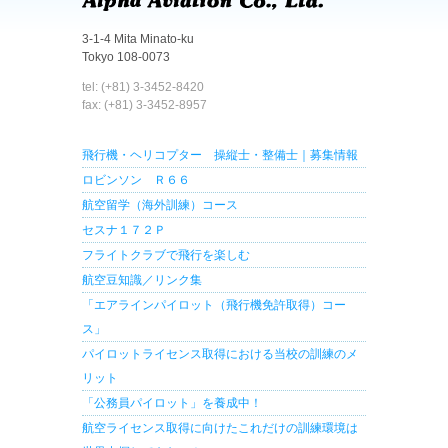
3-1-4 Mita Minato-ku
Tokyo 108-0073
tel: (+81) 3-3452-8420
fax: (+81) 3-3452-8957
飛行機・ヘリコプター 操縦士・整備士｜募集情報
ロビンソン Ｒ６６
航空留学（海外訓練）コース
セスナ１７２Ｐ
フライトクラブで飛行を楽しむ
航空豆知識／リンク集
「エアラインパイロット（飛行機免許取得）コー
ス」
パイロットライセンス取得における当校の訓練のメ
リット
「公務員パイロット」を養成中！
航空ライセンス取得に向けたこれだけの訓練環境は