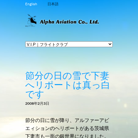
English
日本語
節分の日の雪で下妻
へリポートは真っ白
です
2008年2月3日
節分の日に雪が降り、アルファーアビ
エィションのヘリポートがある茨城県
下妻市も一面の銀世界になりました。