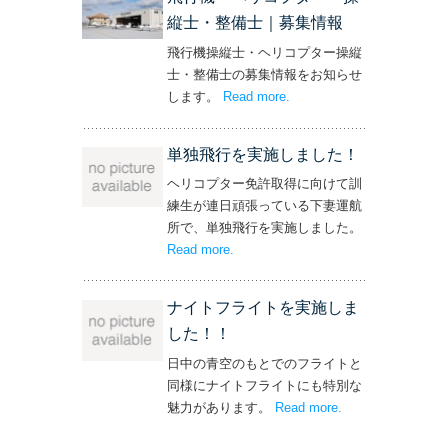
縦士・整備士｜募集情報
飛行機操縦士・ヘリコプター操縦
士・整備士の募集情報をお知らせ
します。
Read more
– ‘飛行機・ヘリコプター
.
操縦士・整備士｜募集情報’
単独飛行を実施しました！
ヘリコプター免許取得に向けて訓
練生が連日頑張っている下妻運航
所で、単独飛行を実施しました。
Read more
– ‘単独飛行を実施しました！’
.
ナイトフライトを実施しま
した！！
日中の青空のもとでのフライトと
同様にナイトフライトにも特別な
魅力があります。
Read more
– ‘ナイトフライト
.
を実施しまし