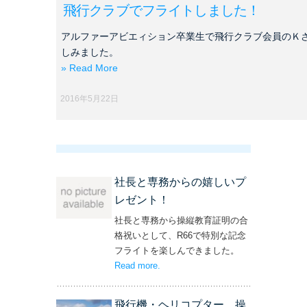
飛行クラブでフライトしました！
アルファーアビエィション卒業生で飛行クラブ会員のＫ
しみました。
» Read More
2016年5月22日
社長と専務からの嬉しいプ
レゼント！
社長と専務から操縦教育証明の合
格祝いとして、R66で特別な記念
フライトを楽しんできました。
Read more
– ‘社長と専務からの嬉しいプレゼン
.
ト！’
飛行機・ヘリコプター 操