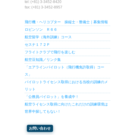
tel: (+81) 3-3452-8420
fax: (+81) 3-3452-8957
飛行機・ヘリコプター 操縦士・整備士｜募集情報
ロビンソン Ｒ６６
航空留学（海外訓練）コース
セスナ１７２Ｐ
フライトクラブで飛行を楽しむ
航空豆知識／リンク集
「エアラインパイロット（飛行機免許取得）コー
ス」
パイロットライセンス取得における当校の訓練のメ
リット
「公務員パイロット」を養成中！
航空ライセンス取得に向けたこれだけの訓練環境は
世界中探してもない！
お問い合わせ