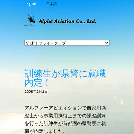
English
日本語
訓練生が県警に就職
内定！
2008年2月1日
アルファーアビエィションで自家用操
縦士から事業用操縦士までの操縦訓練
を行った訓練生が首都圏の県警察に就
職が内定しました。