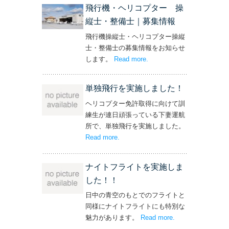
飛行機・ヘリコプター 操
縦士・整備士｜募集情報
飛行機操縦士・ヘリコプター操縦
士・整備士の募集情報をお知らせ
します。
Read more
– ‘飛行機・ヘリコプター
.
操縦士・整備士｜募集情報’
単独飛行を実施しました！
ヘリコプター免許取得に向けて訓
練生が連日頑張っている下妻運航
所で、単独飛行を実施しました。
Read more
– ‘単独飛行を実施しました！’
.
ナイトフライトを実施しま
した！！
日中の青空のもとでのフライトと
同様にナイトフライトにも特別な
魅力があります。
Read more
– ‘ナイトフライト
.
を実施しまし