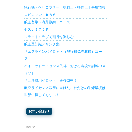
飛行機・ヘリコプター 操縦士・整備士｜募集情報
ロビンソン Ｒ６６
航空留学（海外訓練）コース
セスナ１７２Ｐ
フライトクラブで飛行を楽しむ
航空豆知識／リンク集
「エアラインパイロット（飛行機免許取得）コー
ス」
パイロットライセンス取得における当校の訓練のメ
リット
「公務員パイロット」を養成中！
航空ライセンス取得に向けたこれだけの訓練環境は
世界中探してもない！
お問い合わせ
home