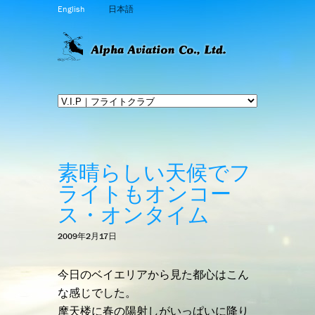
English
日本語
素晴らしい天候でフ
ライトもオンコー
ス・オンタイム
2009年2月17日
今日のベイエリアから見た都心はこん
な感じでした。
摩天楼に春の陽射しがいっぱいに降り