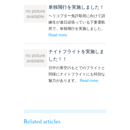
単独飛行を実施しました！
ヘリコプター免許取得に向けて訓
練生が連日頑張っている下妻運航
所で、単独飛行を実施しました。
Read more
– ‘単独飛行を実施しました！’
.
ナイトフライトを実施しま
した！！
日中の青空のもとでのフライトと
同様にナイトフライトにも特別な
魅力があります。
Read more
– ‘ナイトフライト
.
を実施しまし
た！！’
Related articles