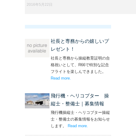
2016年5月22日
社長と専務からの嬉しいプ
レゼント！
社長と専務から操縦教育証明の合
格祝いとして、R66で特別な記念
フライトを楽しんできました。
Read more
– ‘社長と専務からの嬉しいプレゼン
.
ト！’
飛行機・ヘリコプター 操
縦士・整備士｜募集情報
飛行機操縦士・ヘリコプター操縦
士・整備士の募集情報をお知らせ
します。
Read more
– ‘飛行機・ヘリコプター
.
操縦士・整備士｜募集情報’