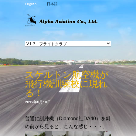
English
日本語
スケルトン航空機が
飛行機訓練校に現れ
る！
2012年8月10日
普通に訓練機（Diamond社DA40）を斜
め前から見ると、こんな感じ・・・、