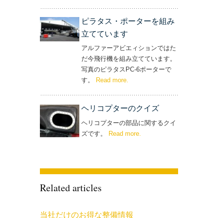
ピラタス・ポーターを組み
立てています
アルファーアビエィションではた
だ今飛行機を組み立てています。
写真のピラタスPC-6ポーターで
す。
Read more
– ‘ピラタス・ポーターを組み立
.
てています’
ヘリコプターのクイズ
ヘリコプターの部品に関するクイ
ズです。
Read more
– ‘ヘリコプターのクイズ’
.
Related articles
当社だけのお得な整備情報