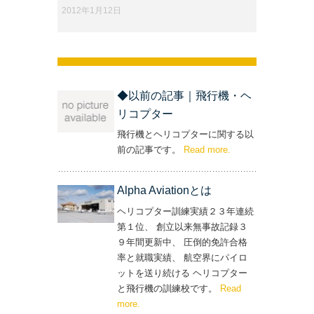
2012年1月12日
◆以前の記事｜飛行機・ヘ
リコプター
飛行機とヘリコプターに関する以
前の記事です。
Read more
– ‘◆以前の記事｜飛
.
行機・ヘリコプター’
Alpha Aviationとは
ヘリコプター訓練実績２３年連続
第１位、 創立以来無事故記録３
９年間更新中、 圧倒的免許合格
率と就職実績、 航空界にパイロ
ットを送り続ける ヘリコプター
と飛行機の訓練校です。
Read
more
– ‘Alpha Aviationとは’
.