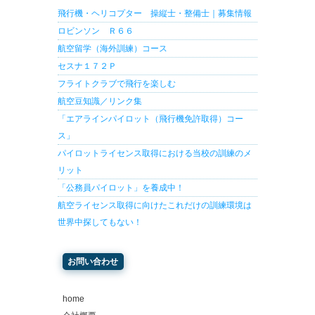
飛行機・ヘリコプター 操縦士・整備士｜募集情報
ロビンソン Ｒ６６
航空留学（海外訓練）コース
セスナ１７２Ｐ
フライトクラブで飛行を楽しむ
航空豆知識／リンク集
「エアラインパイロット（飛行機免許取得）コー
ス」
パイロットライセンス取得における当校の訓練のメ
リット
「公務員パイロット」を養成中！
航空ライセンス取得に向けたこれだけの訓練環境は
世界中探してもない！
お問い合わせ
home