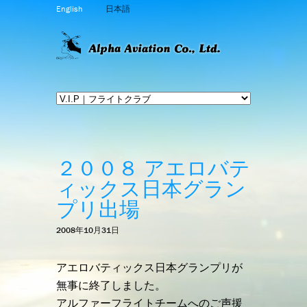
English
日本語
２００８ アエロバテ
ィックス日本グラン
プリ出場
2008年10月31日
アエロバティックス日本グランプリが
無事に終了しました。
アルファーフライトチームへのご声援