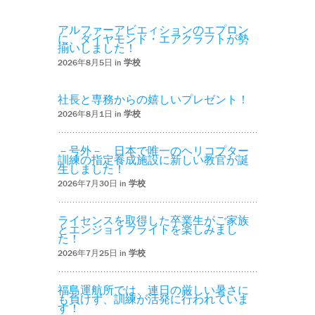
アルファーアビエィションのエプロン
に、ダイヤモンド・エアクラフトが勢
揃いしました！
2026年8月5日 in
学校
社長と専務からの嬉しいプレゼント！
2026年8月1日 in
学校
－号外－ 日本で唯一のヘリコプター
訓練の指定養成施設に新しい教官が誕
生しました！
2026年7月30日 in
学校
ライセンスを取得した卒業生がご家族
とエンジョイフライトを楽しみまし
た！
2026年7月25日 in
学校
福島運航所では、連日の厳しい暑さに
も負けず、訓練が活発に行われていま
す！