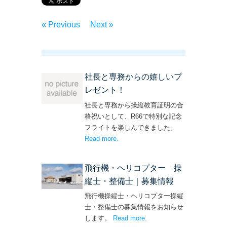
« Previous
Next »
社長と専務からの嬉しいプ
レゼント！
社長と専務から操縦教育証明の合
格祝いとして、R66で特別な記念
フライトを楽しんできました。
Read more
– ‘社長と専務からの嬉しいプレゼン
.
ト！’
飛行機・ヘリコプター 操
縦士・整備士｜募集情報
飛行機操縦士・ヘリコプター操縦
士・整備士の募集情報をお知らせ
します。
Read more
– ‘飛行機・ヘリコプター
.