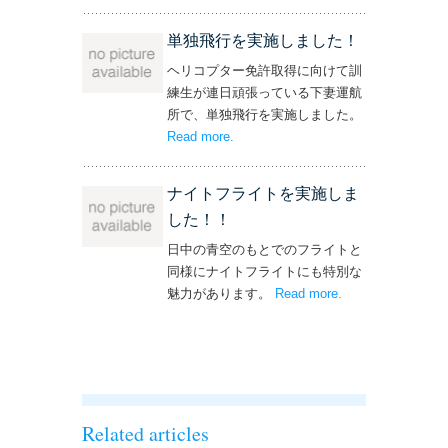
操縦士・整備士｜募集情報’
単独飛行を実施しました！
ヘリコプター免許取得に向けて訓
練生が連日頑張っている下妻運航
所で、単独飛行を実施しました。
Read more
– ‘単独飛行を実施しました！’
.
ナイトフライトを実施しま
した！！
日中の青空のもとでのフライトと
同様にナイトフライトにも特別な
魅力があります。
Read more
– ‘ナイトフライト
.
を実施しまし
た！！’
Related articles