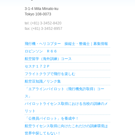
3-1-4 Mita Minato-ku
Tokyo 108-0073
tel: (+81) 3-3452-8420
fax: (+81) 3-3452-8957
飛行機・ヘリコプター 操縦士・整備士｜募集情報
ロビンソン Ｒ６６
航空留学（海外訓練）コース
セスナ１７２Ｐ
フライトクラブで飛行を楽しむ
航空豆知識／リンク集
「エアラインパイロット（飛行機免許取得）コー
ス」
パイロットライセンス取得における当校の訓練のメ
リット
「公務員パイロット」を養成中！
航空ライセンス取得に向けたこれだけの訓練環境は
世界中探してもない！