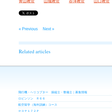
青山教官
山城教官
谷澤教官
山口教官
« Previous
Next »
Related articles
飛行機・ヘリコプター 操縦士・整備士｜募集情報
ロビンソン Ｒ６６
航空留学（海外訓練）コース
セスナ１７２Ｐ