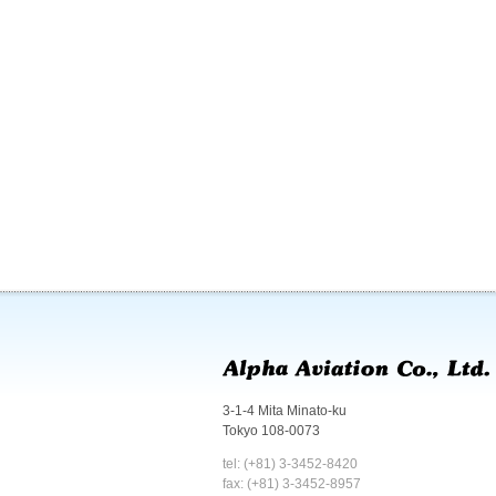
3-1-4 Mita Minato-ku
Tokyo 108-0073
tel: (+81) 3-3452-8420
fax: (+81) 3-3452-8957