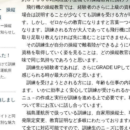
飛行機の操縦教育では、経験者のさらに上級の資
ー 操縦
場合は説明することが少なくても訓練を受ける方が
報
す。しかし、ゼロからの教育になりますと言葉一つ
ター操縦
なります。訓練される方が大人であっても飛行機に
お知らせし
取り足取り教えなければ先に進むことはできません
行機・ヘリコプター 操縦士・整備士｜募集情報’
その訓練生が自分の操縦で離着陸ができるように
資格を取得していく姿を見ることは、どの操縦教官
した！
味で同じ気持ちであろうと思います。
向けて訓練
訓練生が経験者であれば、さらにGRADE UPし
妻運航所
感じられる時が最大の喜びと思います。
した。
訓練を受けようとされる方には、年齢も仕事の内
実施しました！’
ます。 いかに効率よく安心して訓練が受けられる
ニュ－の作成と実行が訓練を進める上で必要です。
施しまし
ついて常にお互いに話し合っています。
福島運航所で扱っている訓練は、自家用操縦士、
ライトと同
発限定変更、教育証明など多岐にわたっております
特別な魅力
て全てに対応可能ですので、訓練生のニ－ズに答え
– ‘ナイトフライトを実施しました！！’