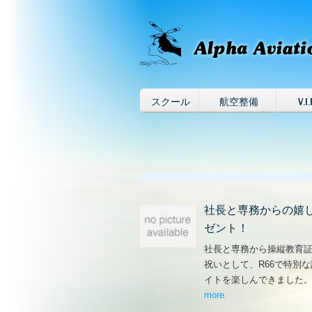
スクール
航空整備
V.I.
社長と専務からの嬉
ゼント！
社長と専務から操縦教育
祝いとして、R66で特別
イトを楽しんできました
more
– ‘社長と専務からの
.