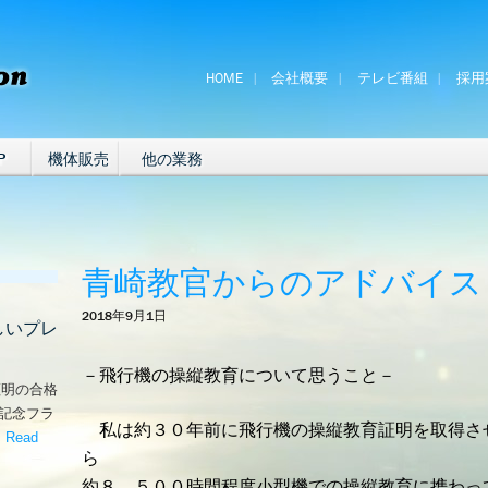
HOME
会社概要
テレビ番組
採用
P
機体販売
他の業務
青崎教官からのアドバイス
2018年9月1日
しいプレ
－飛行機の操縦教育について思うこと－
証明の合格
な記念フラ
私は約３０年前に飛行機の操縦教育証明を取得さ
。
Read
ら
嬉しいプレゼント！’
約８，５００時間程度小型機での操縦教育に携わっ