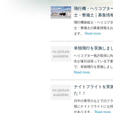
飛行機・ヘリコプタ
士・整備士｜募集情
飛行機操縦士・ヘリコプ
士・整備士の募集情報を
ます。
Read more
– ‘飛
.
単独飛行を実施しま
ヘリコプター免許取得に
生が連日頑張っている下
で、単独飛行を実施しま
Read more
– ‘単独飛行を
.
ナイトフライトを実
た！！
日中の青空のもとでのフ
様にナイトフライトにも
があります。
Read more
.