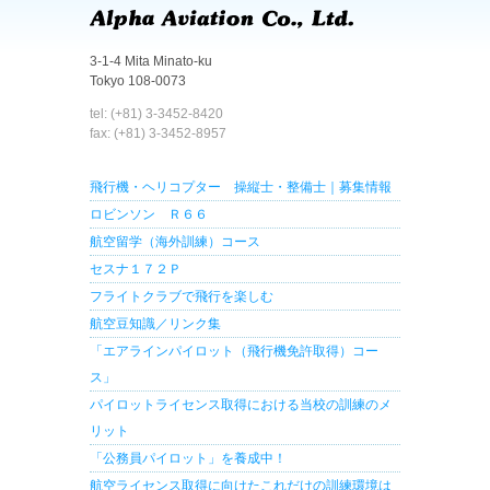
3-1-4 Mita Minato-ku
Tokyo 108-0073
tel: (+81) 3-3452-8420
fax: (+81) 3-3452-8957
飛行機・ヘリコプター 操縦士・整備士｜募集情報
ロビンソン Ｒ６６
航空留学（海外訓練）コース
セスナ１７２Ｐ
フライトクラブで飛行を楽しむ
航空豆知識／リンク集
「エアラインパイロット（飛行機免許取得）コー
ス」
パイロットライセンス取得における当校の訓練のメ
リット
「公務員パイロット」を養成中！
航空ライセンス取得に向けたこれだけの訓練環境は