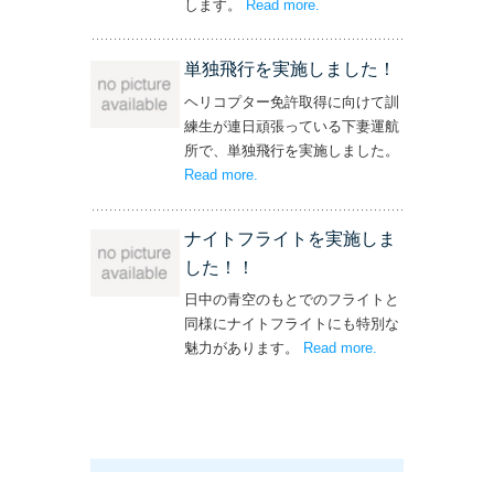
します。
Read more
– ‘飛行機・ヘリコプター
.
操縦士・整備士｜募集情報’
単独飛行を実施しました！
ヘリコプター免許取得に向けて訓
練生が連日頑張っている下妻運航
所で、単独飛行を実施しました。
Read more
– ‘単独飛行を実施しました！’
.
ナイトフライトを実施しま
した！！
日中の青空のもとでのフライトと
同様にナイトフライトにも特別な
魅力があります。
Read more
– ‘ナイトフライト
.
を実施しまし
た！！’