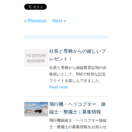
« Previous
Next »
社長と専務からの嬉しいプ
レゼント！
社長と専務から操縦教育証明の合
格祝いとして、R66で特別な記念
フライトを楽しんできました。
Read more
– ‘社長と専務からの嬉しいプレゼン
.
ト！’
飛行機・ヘリコプター 操
縦士・整備士｜募集情報
飛行機操縦士・ヘリコプター操縦
士・整備士の募集情報をお知らせ