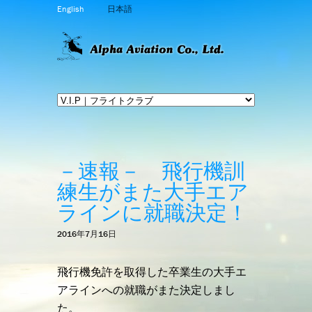
English
日本語
－速報－ 飛行機訓
練生がまた大手エア
ラインに就職決定！
2016年7月16日
飛行機免許を取得した卒業生の大手エ
アラインへの就職がまた決定しまし
た。