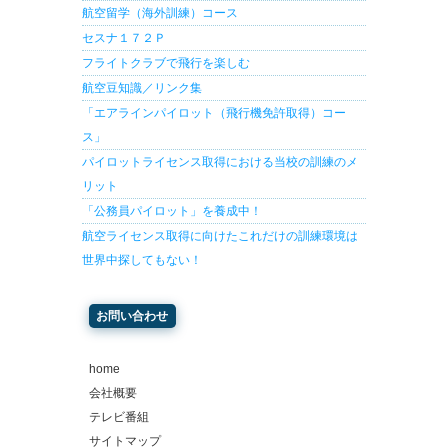
航空留学（海外訓練）コース
セスナ１７２Ｐ
フライトクラブで飛行を楽しむ
航空豆知識／リンク集
「エアラインパイロット（飛行機免許取得）コー
ス」
パイロットライセンス取得における当校の訓練のメ
リット
「公務員パイロット」を養成中！
航空ライセンス取得に向けたこれだけの訓練環境は
世界中探してもない！
お問い合わせ
home
会社概要
テレビ番組
サイトマップ