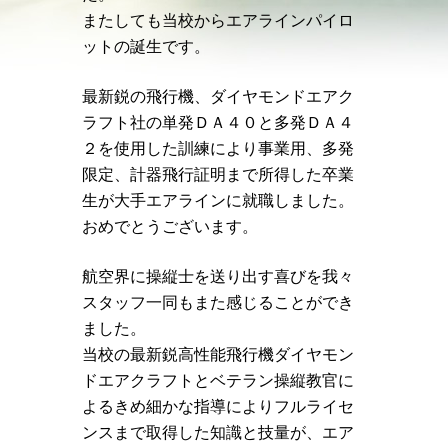
またしても当校からエアラインパイロ
ットの誕生です。
最新鋭の飛行機、ダイヤモンドエアク
ラフト社の単発ＤＡ４０と多発ＤＡ４
２を使用した訓練により事業用、多発
限定、計器飛行証明まで所得した卒業
生が大手エアラインに就職しました。
おめでとうございます。
航空界に操縦士を送り出す喜びを我々
スタッフ一同もまた感じることができ
ました。
当校の最新鋭高性能飛行機ダイヤモン
ドエアクラフトとベテラン操縦教官に
よるきめ細かな指導によりフルライセ
ンスまで取得した知識と技量が、エア