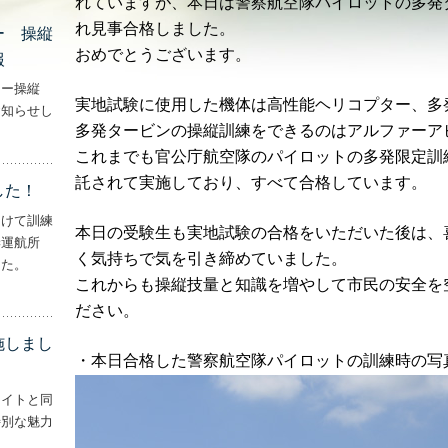
れていますが、
本日は警察航空隊パイロットの多発
れ見事合格しました。
ー 操縦
おめでとうございます。
報
ター操縦
実地試験に使用した機体は高性能ヘリコプター、多発
お知らせし
多発タービンの操縦訓練をできるのはアルファーア
行機・ヘリコプター 操縦士・整備士｜募集情報’
これまでも官公庁航空隊のパイロットの多発限定訓
託されて実施しており、すべて合格しています。
した！
向けて訓練
本日の受験生も実地試験の合格をいただいた後は、
妻運航所
く気持ちで気を引き締めていました。
した。
これからも操縦技量と知識を増やして市民の安全を
実施しました！’
ださい。
施しまし
・本日合格した警察航空隊パイロットの訓練時の写
ライトと同
特別な魅力
– ‘ナイトフライトを実施しました！！’