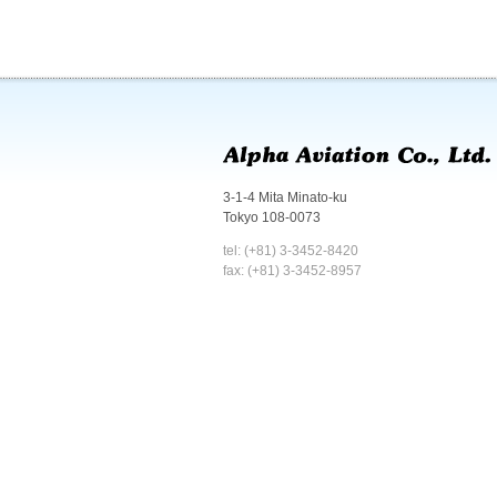
3-1-4 Mita Minato-ku
Tokyo 108-0073
tel: (+81) 3-3452-8420
fax: (+81) 3-3452-8957