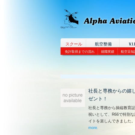
スクール
航空整備
V.I.
免許取得までの流れ
就職実績
航空豆知
社長と専務からの嬉
ゼント！
社長と専務から操縦教育
祝いとして、R66で特別
イトを楽しんできました
more
– ‘社長と専務からの
.