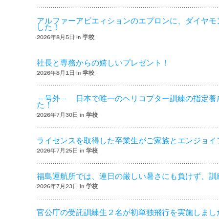
アルファーアビエィションのエプロンに、ダイヤモ
した！
2026年8月5日 in
学校
社長と専務からの嬉しいプレゼント！
2026年8月1日 in
学校
－号外－ 日本で唯一のヘリコプター訓練の指定養
た！
2026年7月30日 in
学校
ライセンスを取得した卒業生がご家族とエンジョイ
2026年7月25日 in
学校
福島運航所では、連日の厳しい暑さにも負けず、訓
2026年7月23日 in
学校
官公庁の受託訓練生２名が初単独飛行を実施しまし