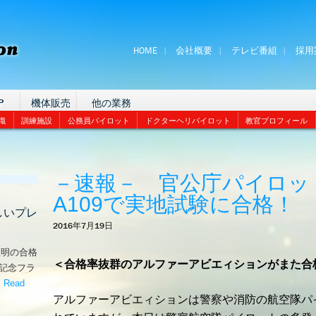
HOME
会社概要
テレビ番組
採用
P
機体販売
他の業務
識
訓練施設
公務員パイロット
ドクターヘリパイロット
教官プロフィール
－速報－ 官公庁パイロッ
A109で実地試験に合格！
しいプレ
2016年7月19日
証明の合格
＜合格率抜群のアルファーアビエィションがまた合
な記念フラ
。
Read
アルファーアビエィションは警察や消防の航空隊パ
嬉しいプレゼント！’