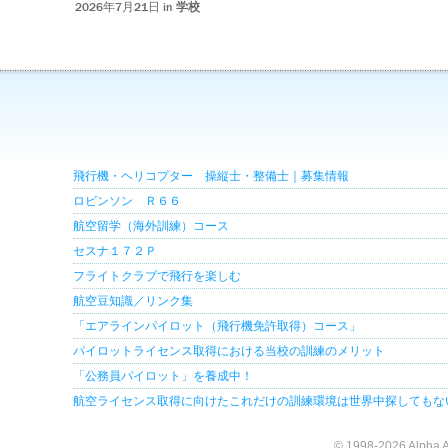
2026年7月21日 in
学校
飛行機・ヘリコプター 操縦士・整備士｜募集情報
ロビンソン Ｒ６６
航空留学（海外訓練）コース
セスナ１７２Ｐ
フライトクラブで飛行を楽しむ
航空豆知識／リンク集
「エアラインパイロット（飛行機免許取得）コース」
パイロットライセンス取得における当校の訓練のメリット
「公務員パイロット」を養成中！
航空ライセンス取得に向けたこれだけの訓練環境は世界中探してもな
© 1998-2026 Alpha A