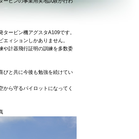
タービンの事業用実地試験が行わ
タービン機アグスタA109です。
ビエィションしかありません。
練や計器飛行証明の訓練を多数委
喜びと共に今後も勉強を続けてい
空から守るパイロットになってく
真