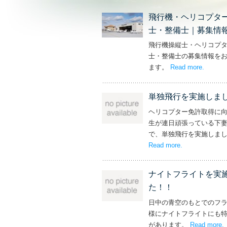
飛行機・ヘリコプタ
士・整備士｜募集情
飛行機操縦士・ヘリコプ
士・整備士の募集情報を
ます。
Read more
– ‘飛
.
単独飛行を実施しま
ヘリコプター免許取得に
生が連日頑張っている下
で、単独飛行を実施しま
Read more
– ‘単独飛行を
.
ナイトフライトを実
た！！
日中の青空のもとでのフ
様にナイトフライトにも
があります。
Read more
.