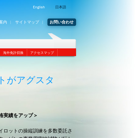
English
日本語
案内
サイトマップ
お問い合わせ
海外免許切換
アクセスマップ
トがアグスタ
格実績をアップ＞
イロットの操縦訓練を多数委託さ