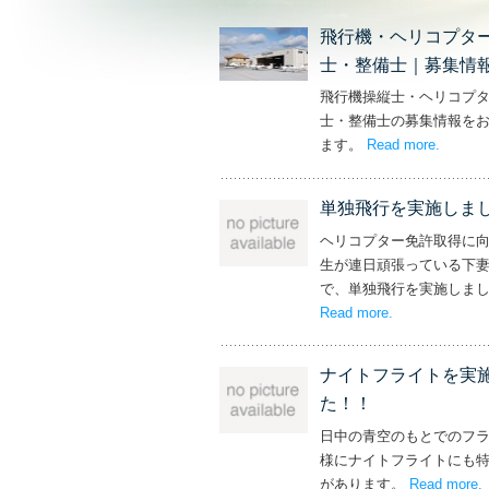
飛行機・ヘリコプタ
士・整備士｜募集情
飛行機操縦士・ヘリコプ
士・整備士の募集情報を
ます。
Read more
– ‘飛
.
単独飛行を実施しま
ヘリコプター免許取得に
生が連日頑張っている下
で、単独飛行を実施しま
Read more
– ‘単独飛行を
.
ナイトフライトを実
た！！
日中の青空のもとでのフ
様にナイトフライトにも
があります。
Read more
.