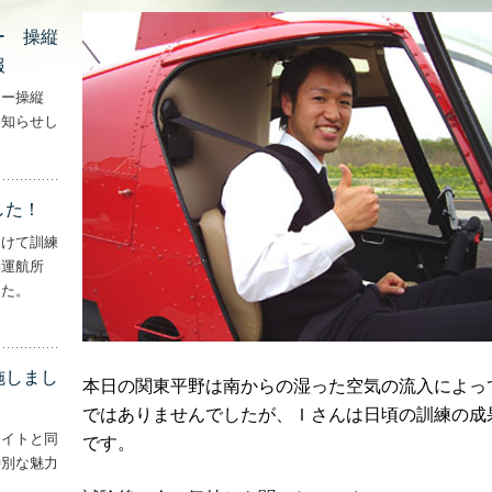
ー 操縦
報
ター操縦
お知らせし
行機・ヘリコプター 操縦士・整備士｜募集情報’
した！
向けて訓練
妻運航所
した。
実施しました！’
施しまし
本日の関東平野は南からの湿った空気の流入によっ
ではありませんでしたが、Ｉさんは日頃の訓練の成
ライトと同
です。
特別な魅力
– ‘ナイトフライトを実施しました！！’