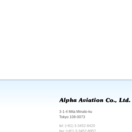
3-1-4 Mita Minato-ku
Tokyo 108-0073
tel: (+81) 3-3452-8420
fax: (+81) 3-3452-8957