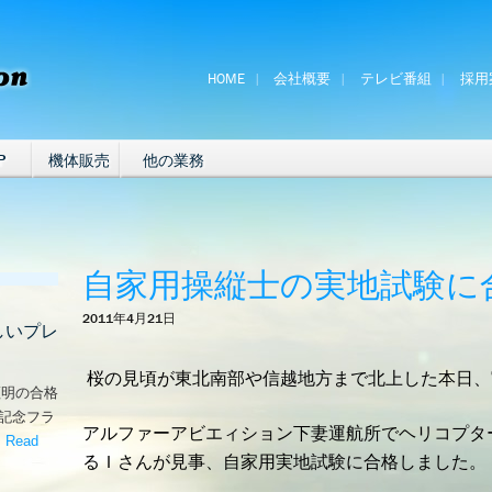
HOME
会社概要
テレビ番組
採用
P
機体販売
他の業務
自家用操縦士の実地試験に
2011年4月21日
しいプレ
桜の見頃が東北南部や信越地方まで北上した本日、
証明の合格
な記念フラ
アルファーアビエィション下妻運航所でヘリコプタ
。
Read
るＩさんが見事、自家用実地試験に合格しました。
嬉しいプレゼント！’