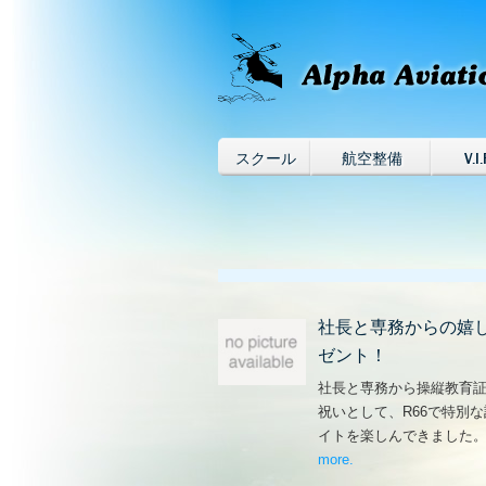
スクール
航空整備
V.I.
社長と専務からの嬉
ゼント！
社長と専務から操縦教育
祝いとして、R66で特別
イトを楽しんできました
more
– ‘社長と専務からの
.