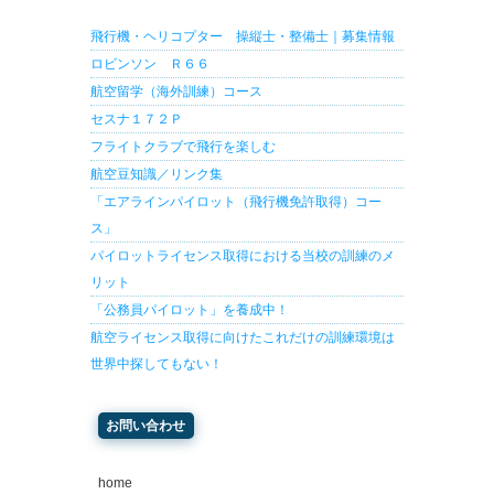
飛行機・ヘリコプター 操縦士・整備士｜募集情報
ロビンソン Ｒ６６
航空留学（海外訓練）コース
セスナ１７２Ｐ
フライトクラブで飛行を楽しむ
航空豆知識／リンク集
「エアラインパイロット（飛行機免許取得）コー
ス」
パイロットライセンス取得における当校の訓練のメ
リット
「公務員パイロット」を養成中！
航空ライセンス取得に向けたこれだけの訓練環境は
世界中探してもない！
お問い合わせ
home