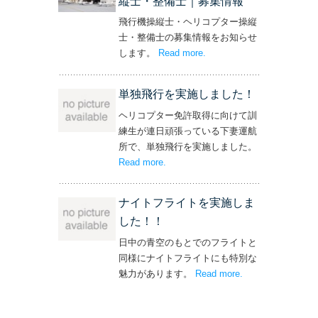
縦士・整備士｜募集情報
飛行機操縦士・ヘリコプター操縦
士・整備士の募集情報をお知らせ
します。
Read more
– ‘飛行機・ヘリコプター
.
操縦士・整備士｜募集情報’
単独飛行を実施しました！
ヘリコプター免許取得に向けて訓
練生が連日頑張っている下妻運航
所で、単独飛行を実施しました。
Read more
– ‘単独飛行を実施しました！’
.
ナイトフライトを実施しま
した！！
日中の青空のもとでのフライトと
同様にナイトフライトにも特別な
魅力があります。
Read more
– ‘ナイトフライト
.
を実施しまし
た！！’