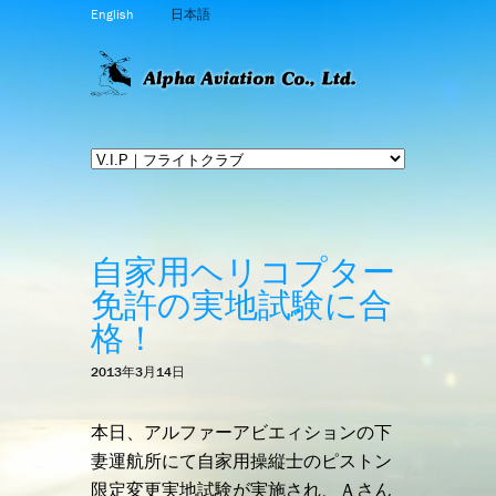
English
日本語
自家用ヘリコプター
免許の実地試験に合
格！
2013年3月14日
本日、アルファーアビエィションの下
妻運航所にて自家用操縦士のピストン
限定変更実地試験が実施され、Ａさん