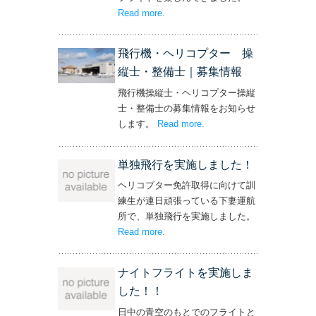
Read more
– ‘社長と専務からの嬉しいプレゼン
.
ト！’
飛行機・ヘリコプター 操
縦士・整備士｜募集情報
飛行機操縦士・ヘリコプター操縦
士・整備士の募集情報をお知らせ
します。
Read more
– ‘飛行機・ヘリコプター
.
操縦士・整備士｜募集情報’
単独飛行を実施しました！
ヘリコプター免許取得に向けて訓
練生が連日頑張っている下妻運航
所で、単独飛行を実施しました。
Read more
– ‘単独飛行を実施しました！’
.
ナイトフライトを実施しま
した！！
日中の青空のもとでのフライトと