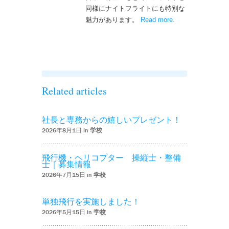
同様にナイトフライトにも特別な
魅力があります。
Read more
– ‘ナイトフライト
.
を実施しまし
た！！’
Related articles
社長と専務からの嬉しいプレゼント！
2026年8月1日 in
学校
飛行機・ヘリコプター 操縦士・整備
士｜募集情報
2026年7月15日 in
学校
単独飛行を実施しました！
2026年5月15日 in
学校