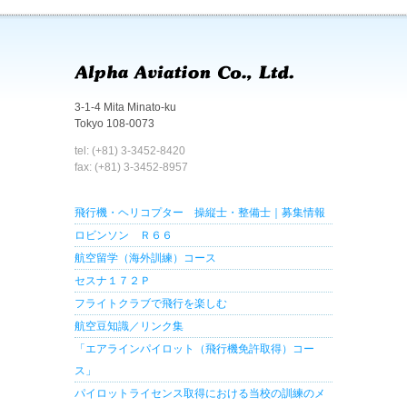
3-1-4 Mita Minato-ku
Tokyo 108-0073
tel: (+81) 3-3452-8420
fax: (+81) 3-3452-8957
飛行機・ヘリコプター 操縦士・整備士｜募集情報
ロビンソン Ｒ６６
航空留学（海外訓練）コース
セスナ１７２Ｐ
フライトクラブで飛行を楽しむ
航空豆知識／リンク集
「エアラインパイロット（飛行機免許取得）コー
ス」
パイロットライセンス取得における当校の訓練のメ