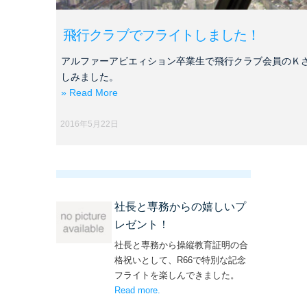
飛行クラブでフライトしました！
アルファーアビエィション卒業生で飛行クラブ会員のＫ
しみました。
» Read More
2016年5月22日
社長と専務からの嬉しいプ
レゼント！
社長と専務から操縦教育証明の合
格祝いとして、R66で特別な記念
フライトを楽しんできました。
Read more
– ‘社長と専務からの嬉しいプレゼン
.
ト！’