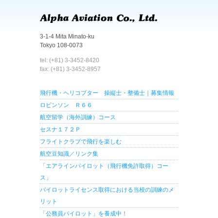
3-1-4 Mita Minato-ku
Tokyo 108-0073
tel: (+81) 3-3452-8420
fax: (+81) 3-3452-8957
飛行機・ヘリコプター 操縦士・整備士｜募集情報
ロビンソン Ｒ６６
航空留学（海外訓練）コース
セスナ１７２Ｐ
フライトクラブで飛行を楽しむ
航空豆知識／リンク集
「エアラインパイロット（飛行機免許取得）コー
ス」
パイロットライセンス取得における当校の訓練のメ
リット
「公務員パイロット」を養成中！