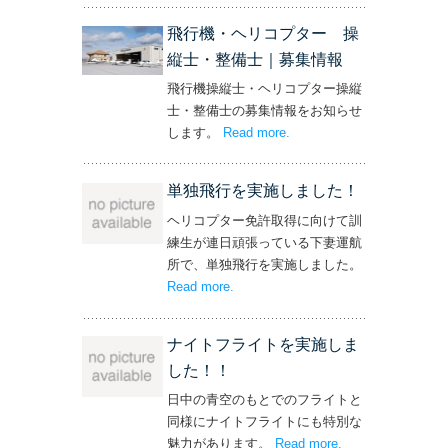
飛行機・ヘリコプター 操
縦士・整備士｜募集情報
飛行機操縦士・ヘリコプター操縦
士・整備士の募集情報をお知らせ
します。
Read more
– ‘飛行機・ヘリコプター
.
操縦士・整備士｜募集情報’
単独飛行を実施しました！
ヘリコプター免許取得に向けて訓
練生が連日頑張っている下妻運航
所で、単独飛行を実施しました。
Read more
– ‘単独飛行を実施しました！’
.
ナイトフライトを実施しま
した！！
日中の青空のもとでのフライトと
同様にナイトフライトにも特別な
魅力があります。
Read more
– ‘ナイトフライト
.