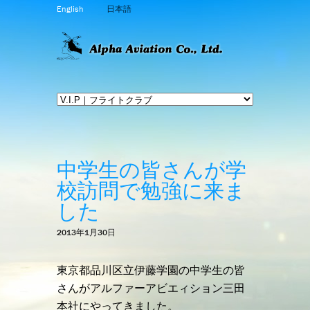
English
日本語
中学生の皆さんが学
校訪問で勉強に来ま
した
2013年1月30日
東京都品川区立伊藤学園の中学生の皆
さんがアルファーアビエィション三田
本社にやってきました。