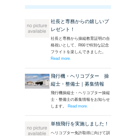
社長と専務からの嬉しいプ
レゼント！
社長と専務から操縦教育証明の合
格祝いとして、R66で特別な記念
フライトを楽しんできました。
Read more
– ‘社長と専務からの嬉しいプレゼン
.
ト！’
飛行機・ヘリコプター 操
縦士・整備士｜募集情報
飛行機操縦士・ヘリコプター操縦
士・整備士の募集情報をお知らせ
します。
Read more
– ‘飛行機・ヘリコプター
.
操縦士・整備士｜募集情報’
単独飛行を実施しました！
ヘリコプター免許取得に向けて訓