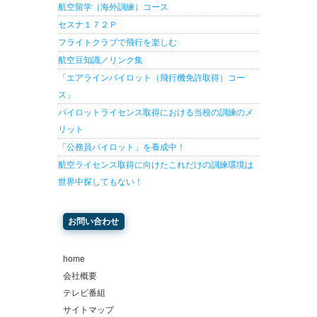
航空留学（海外訓練）コース
セスナ１７２Ｐ
フライトクラブで飛行を楽しむ
航空豆知識／リンク集
「エアラインパイロット（飛行機免許取得）コー
ス」
パイロットライセンス取得における当校の訓練のメ
リット
「公務員パイロット」を養成中！
航空ライセンス取得に向けたこれだけの訓練環境は
世界中探してもない！
お問い合わせ
home
会社概要
テレビ番組
サイトマップ