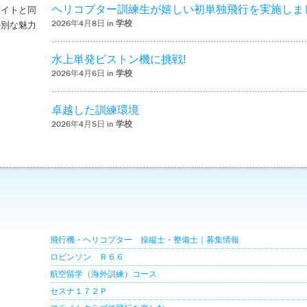
ヘリコプター訓練生が嬉しい初単独飛行を実施しま
ライトと同
2026年4月8日 in
学校
特別な魅力
– ‘ナイトフライトを実施しました！！’
水上単発ピストン機に挑戦!
2026年4月6日 in
学校
卓越した訓練環境
2026年4月5日 in
学校
飛行機・ヘリコプター 操縦士・整備士｜募集情報
ロビンソン Ｒ６６
航空留学（海外訓練）コース
セスナ１７２Ｐ