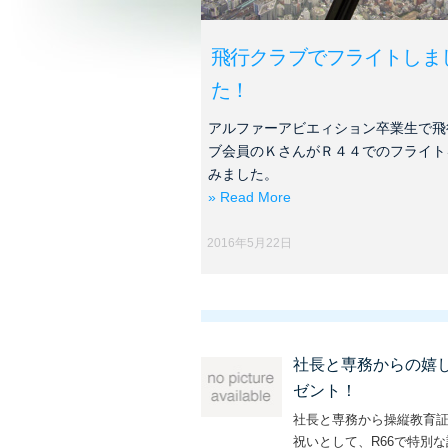
飛行クラブでフライトしま
た！
アルファーアビエィション卒業生で飛
ブ会員のＫさんがＲ４４でのフライト
みました。
» Read More
2016年5月22日
社長と専務からの嬉
ゼント！
社長と専務から操縦教育
祝いとして、R66で特別