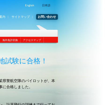
English
日本語
案内
サイトマップ
お問い合わせ
海外免許切換
アクセスマップ
地試験に合格！
某県警航空隊のパイロットが、本
事に合格しました。
ン、計器飛行の訓練まで行ってお