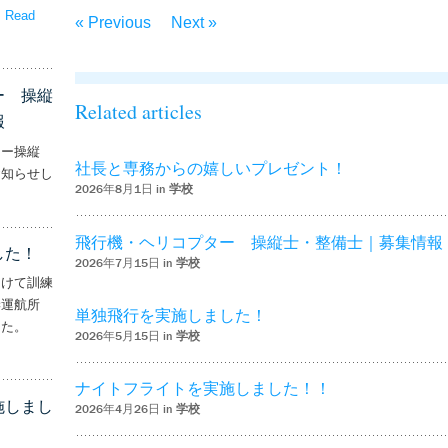
。
Read
« Previous
Next »
嬉しいプレゼント！’
ー 操縦
Related articles
報
ター操縦
社長と専務からの嬉しいプレゼント！
お知らせし
2026年8月1日 in
学校
行機・ヘリコプター 操縦士・整備士｜募集情報’
飛行機・ヘリコプター 操縦士・整備士｜募集情報
した！
2026年7月15日 in
学校
向けて訓練
妻運航所
単独飛行を実施しました！
した。
2026年5月15日 in
学校
実施しました！’
ナイトフライトを実施しました！！
施しまし
2026年4月26日 in
学校