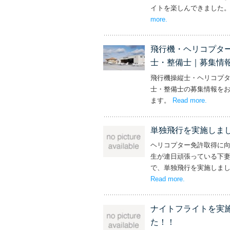
イトを楽しんできました
more
– ‘社長と専務からの
.
飛行機・ヘリコプタ
士・整備士｜募集情
飛行機操縦士・ヘリコプ
士・整備士の募集情報を
ます。
Read more
– ‘飛
.
単独飛行を実施しま
ヘリコプター免許取得に
生が連日頑張っている下
で、単独飛行を実施しま
Read more
– ‘単独飛行を
.
ナイトフライトを実
た！！