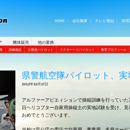
HOME
会社概要
テレビ番組
採用
P
機体販売
他の業務
識
訓練施設
公務員パイロット
ドクターヘリパイロット
教官プロフィール
県警航空隊パイロット、実
2012年10月17日
アルファーアビエィションで操縦訓練を行っていた
日ヘリコプター自家用操縦士の実地試験を受け、見
おめでとうございます。
当校は官公庁の委託で自家用、事業用、多発タービ