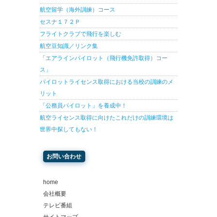
航空留学（海外訓練）コース
セスナ１７２Ｐ
フライトクラブで飛行を楽しむ
航空豆知識／リンク集
「エアラインパイロット（飛行機免許取得）コー
ス」
パイロットライセンス取得における当校の訓練のメ
リット
「公務員パイロット」を養成中！
航空ライセンス取得に向けたこれだけの訓練環境は
世界中探してもない！
お問い合わせ
home
会社概要
テレビ番組
サイトマップ