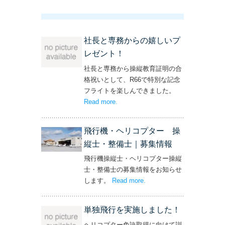
社長と専務からの嬉しいプ
レゼント！
社長と専務から操縦教育証明の合
格祝いとして、R66で特別な記念
フライトを楽しんできました。
Read more
– ‘社長と専務からの嬉しいプレゼン
.
ト！’
飛行機・ヘリコプター 操
縦士・整備士｜募集情報
飛行機操縦士・ヘリコプター操縦
士・整備士の募集情報をお知らせ
します。
Read more
– ‘飛行機・ヘリコプター
.
操縦士・整備士｜募集情報’
単独飛行を実施しました！
ヘリコプター免許取得に向けて訓