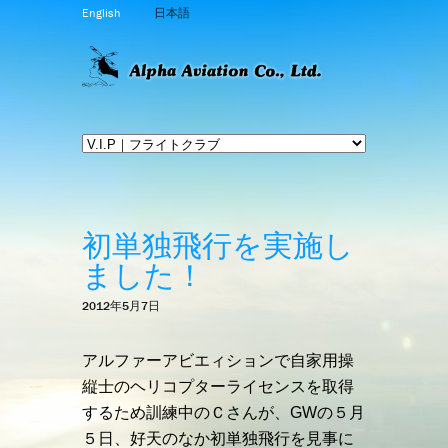
English
日本語
初単独飛行を実施し
ました！
2012年5月7日
アルファーアビエィションで自家用操
縦士のヘリコプターライセンスを取得
するため訓練中のＣさん
が、GWの５月
５日、好天のなか初単独飛行を見事に