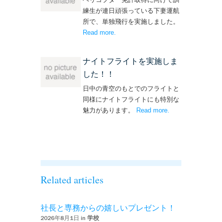
練生が連日頑張っている下妻運航
所で、単独飛行を実施しました。
Read more
– ‘単独飛行を実施しました！’
.
ナイトフライトを実施しま
した！！
日中の青空のもとでのフライトと
同様にナイトフライトにも特別な
魅力があります。
Read more
– ‘ナイトフライト
.
を実施しまし
た！！’
Related articles
社長と専務からの嬉しいプレゼント！
2026年8月1日 in
学校