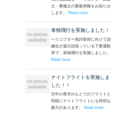
士・整備士の募集情報をお知らせ
します。
Read more
– ‘飛行機・ヘリコプター
.
操縦士・整備士｜募集情報’
単独飛行を実施しました！
ヘリコプター免許取得に向けて訓
練生が連日頑張っている下妻運航
所で、単独飛行を実施しました。
Read more
– ‘単独飛行を実施しました！’
.
ナイトフライトを実施しま
した！！
日中の青空のもとでのフライトと
同様にナイトフライトにも特別な
魅力があります。
Read more
– ‘ナイトフライト
.
を実施しまし
た！！’