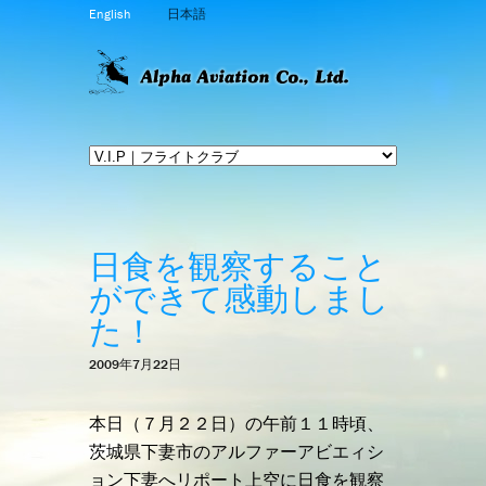
English
日本語
日食を観察すること
ができて感動しまし
た！
2009年7月22日
本日（７月２２日）の午前１１時頃、
茨城県下妻市のアルファーアビエィシ
ョン下妻へリポート上空に日食を観察