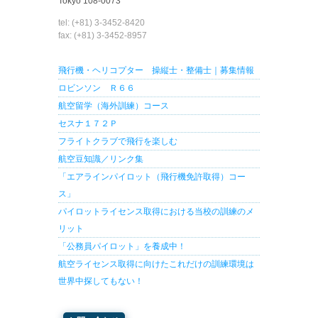
Tokyo 108-0073
tel: (+81) 3-3452-8420
fax: (+81) 3-3452-8957
飛行機・ヘリコプター 操縦士・整備士｜募集情報
ロビンソン Ｒ６６
航空留学（海外訓練）コース
セスナ１７２Ｐ
フライトクラブで飛行を楽しむ
航空豆知識／リンク集
「エアラインパイロット（飛行機免許取得）コー
ス」
パイロットライセンス取得における当校の訓練のメ
リット
「公務員パイロット」を養成中！
航空ライセンス取得に向けたこれだけの訓練環境は
世界中探してもない！