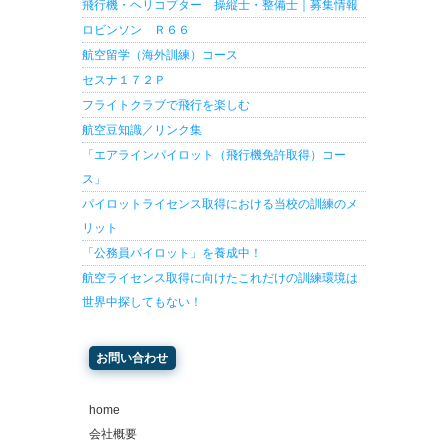
飛行機・ヘリコプター 操縦士・整備士｜募集情報
ロビンソン Ｒ６６
航空留学（海外訓練）コース
セスナ１７２Ｐ
フライトクラブで飛行を楽しむ
航空豆知識／リンク集
「エアラインパイロット（飛行機免許取得）コー
ス」
パイロットライセンス取得における当校の訓練のメ
リット
「公務員パイロット」を養成中！
航空ライセンス取得に向けたこれだけの訓練環境は
世界中探してもない！
お問い合わせ
home
会社概要