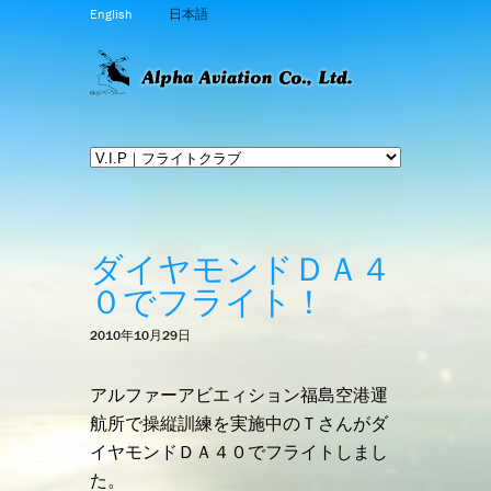
English
日本語
ダイヤモンドＤＡ４
０でフライト！
2010年10月29日
アルファーアビエィション福島空港運
航所で操縦訓練を実施中のＴさんがダ
イヤモンドＤＡ４０でフライトしまし
た。