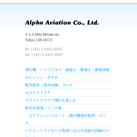
3-1-4 Mita Minato-ku
Tokyo 108-0073
tel: (+81) 3-3452-8420
fax: (+81) 3-3452-8957
飛行機・ヘリコプター 操縦士・整備士｜募集情報
ロビンソン Ｒ６６
航空留学（海外訓練）コース
セスナ１７２Ｐ
フライトクラブで飛行を楽しむ
航空豆知識／リンク集
「エアラインパイロット（飛行機免許取得）コー
ス」
パイロットライセンス取得における当校の訓練のメ