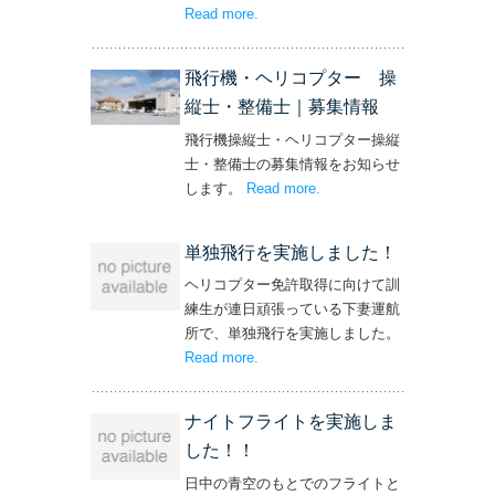
Read more
– ‘社長と専務からの嬉しいプレゼン
.
ト！’
飛行機・ヘリコプター 操
縦士・整備士｜募集情報
飛行機操縦士・ヘリコプター操縦
士・整備士の募集情報をお知らせ
します。
Read more
– ‘飛行機・ヘリコプター
.
操縦士・整備士｜募集情報’
単独飛行を実施しました！
ヘリコプター免許取得に向けて訓
練生が連日頑張っている下妻運航
所で、単独飛行を実施しました。
Read more
– ‘単独飛行を実施しました！’
.
ナイトフライトを実施しま
した！！
日中の青空のもとでのフライトと