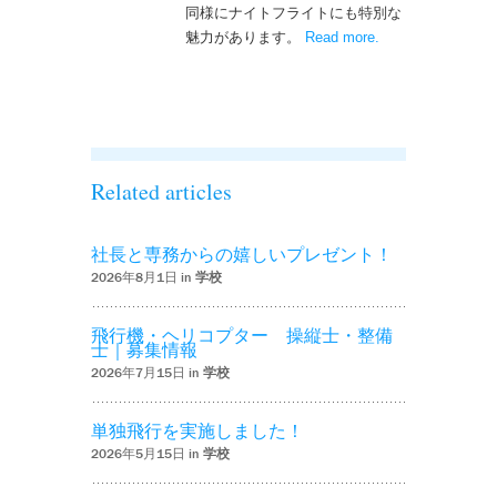
同様にナイトフライトにも特別な
魅力があります。
Read more
– ‘ナイトフライト
.
を実施しまし
た！！’
Related articles
社長と専務からの嬉しいプレゼント！
2026年8月1日 in
学校
飛行機・ヘリコプター 操縦士・整備
士｜募集情報
2026年7月15日 in
学校
単独飛行を実施しました！
2026年5月15日 in
学校