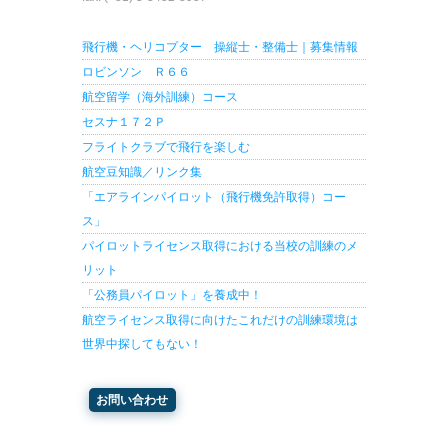
飛行機・ヘリコプター 操縦士・整備士｜募集情報
ロビンソン Ｒ６６
航空留学（海外訓練）コース
セスナ１７２Ｐ
フライトクラブで飛行を楽しむ
航空豆知識／リンク集
「エアラインパイロット（飛行機免許取得）コー
ス」
パイロットライセンス取得における当校の訓練のメ
リット
「公務員パイロット」を養成中！
航空ライセンス取得に向けたこれだけの訓練環境は
世界中探してもない！
お問い合わせ