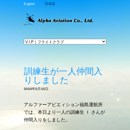
English
日本語
訓練生が一人仲間入
りしました
2010年5月15日
アルファーアビエィション福島運航所
では、本日より一人の訓練生 Ｉ さんが
仲間入りをしました。