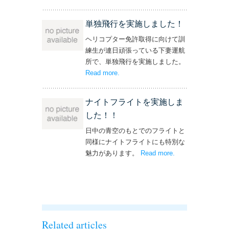
操縦士・整備士｜募集情報’
単独飛行を実施しました！
ヘリコプター免許取得に向けて訓
練生が連日頑張っている下妻運航
所で、単独飛行を実施しました。
Read more
– ‘単独飛行を実施しました！’
.
ナイトフライトを実施しま
した！！
日中の青空のもとでのフライトと
同様にナイトフライトにも特別な
魅力があります。
Read more
– ‘ナイトフライト
.
を実施しまし
た！！’
Related articles