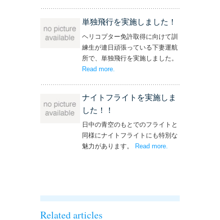
操縦士・整備士｜募集情報’
単独飛行を実施しました！
ヘリコプター免許取得に向けて訓
練生が連日頑張っている下妻運航
所で、単独飛行を実施しました。
Read more
– ‘単独飛行を実施しました！’
.
ナイトフライトを実施しま
した！！
日中の青空のもとでのフライトと
同様にナイトフライトにも特別な
魅力があります。
Read more
– ‘ナイトフライト
.
を実施しまし
た！！’
Related articles