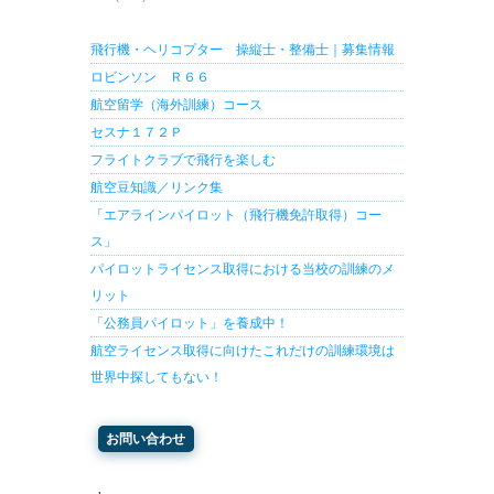
飛行機・ヘリコプター 操縦士・整備士｜募集情報
ロビンソン Ｒ６６
航空留学（海外訓練）コース
セスナ１７２Ｐ
フライトクラブで飛行を楽しむ
航空豆知識／リンク集
「エアラインパイロット（飛行機免許取得）コー
ス」
パイロットライセンス取得における当校の訓練のメ
リット
「公務員パイロット」を養成中！
航空ライセンス取得に向けたこれだけの訓練環境は
世界中探してもない！
お問い合わせ