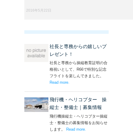
2016年5月22日
社長と専務からの嬉しいプ
レゼント！
社長と専務から操縦教育証明の合
格祝いとして、R66で特別な記念
フライトを楽しんできました。
Read more
– ‘社長と専務からの嬉しいプレゼン
.
ト！’
飛行機・ヘリコプター 操
縦士・整備士｜募集情報
飛行機操縦士・ヘリコプター操縦
士・整備士の募集情報をお知らせ
します。
Read more
– ‘飛行機・ヘリコプター
.