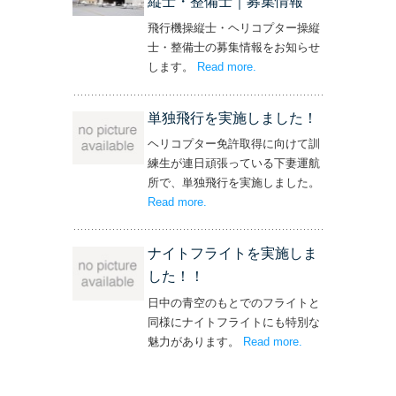
縦士・整備士｜募集情報
飛行機操縦士・ヘリコプター操縦
士・整備士の募集情報をお知らせ
します。
Read more
– ‘飛行機・ヘリコプター
.
操縦士・整備士｜募集情報’
単独飛行を実施しました！
ヘリコプター免許取得に向けて訓
練生が連日頑張っている下妻運航
所で、単独飛行を実施しました。
Read more
– ‘単独飛行を実施しました！’
.
ナイトフライトを実施しま
した！！
日中の青空のもとでのフライトと
同様にナイトフライトにも特別な
魅力があります。
Read more
– ‘ナイトフライト
.
を実施しまし
た！！’