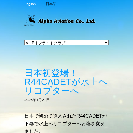
English
日本語
日本初登場！
R44CADETが水上ヘ
リコプターへ
2026年1月27日
日本で初めて導入されたR44CADETが
下妻で水上ヘリコプターへと姿を変え
ました。