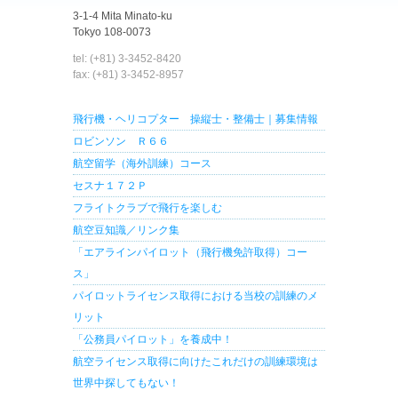
3-1-4 Mita Minato-ku
Tokyo 108-0073
tel: (+81) 3-3452-8420
fax: (+81) 3-3452-8957
飛行機・ヘリコプター 操縦士・整備士｜募集情報
ロビンソン Ｒ６６
航空留学（海外訓練）コース
セスナ１７２Ｐ
フライトクラブで飛行を楽しむ
航空豆知識／リンク集
「エアラインパイロット（飛行機免許取得）コー
ス」
パイロットライセンス取得における当校の訓練のメ
リット
「公務員パイロット」を養成中！
航空ライセンス取得に向けたこれだけの訓練環境は
世界中探してもない！