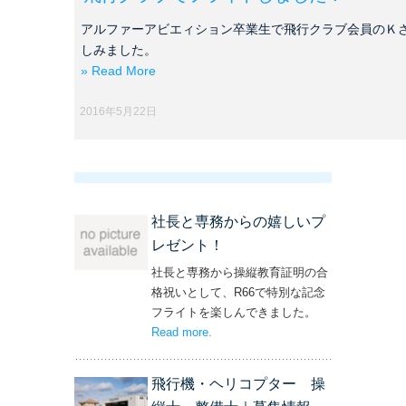
アルファーアビエィション卒業生で飛行クラブ会員のＫ
しみました。
» Read More
2016年5月22日
社長と専務からの嬉しいプ
レゼント！
社長と専務から操縦教育証明の合
格祝いとして、R66で特別な記念
フライトを楽しんできました。
Read more
– ‘社長と専務からの嬉しいプレゼン
.
ト！’
飛行機・ヘリコプター 操