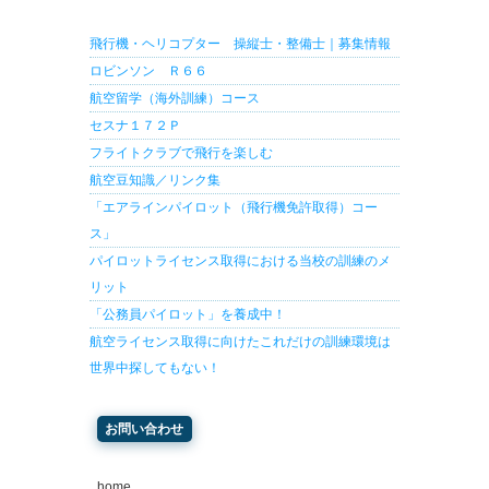
飛行機・ヘリコプター 操縦士・整備士｜募集情報
ロビンソン Ｒ６６
航空留学（海外訓練）コース
セスナ１７２Ｐ
フライトクラブで飛行を楽しむ
航空豆知識／リンク集
「エアラインパイロット（飛行機免許取得）コー
ス」
パイロットライセンス取得における当校の訓練のメ
リット
「公務員パイロット」を養成中！
航空ライセンス取得に向けたこれだけの訓練環境は
世界中探してもない！
お問い合わせ
home