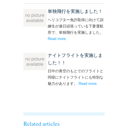
操縦士・整備士｜募集情報’
単独飛行を実施しました！
ヘリコプター免許取得に向けて訓
練生が連日頑張っている下妻運航
所で、単独飛行を実施しました。
Read more
– ‘単独飛行を実施しました！’
.
ナイトフライトを実施しま
した！！
日中の青空のもとでのフライトと
同様にナイトフライトにも特別な
魅力があります。
Read more
– ‘ナイトフライト
.
を実施しまし
た！！’
Related articles