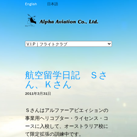
English
日本語
航空留学日記 Ｓさ
ん、Ｋさん
2011年3月31日
Ｓさんはアルファーアビエィションの
事業用ヘリコプター・ライセンス・コ
ースに入校して、オーストラリア校に
て限定拡張の訓練中です。