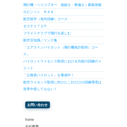
飛行機・ヘリコプター 操縦士・整備士｜募集情報
ロビンソン Ｒ６６
航空留学（海外訓練）コース
セスナ１７２Ｐ
フライトクラブで飛行を楽しむ
航空豆知識／リンク集
「エアラインパイロット（飛行機免許取得）コー
ス」
パイロットライセンス取得における当校の訓練のメ
リット
「公務員パイロット」を養成中！
航空ライセンス取得に向けたこれだけの訓練環境は
世界中探してもない！
お問い合わせ
home
会社概要