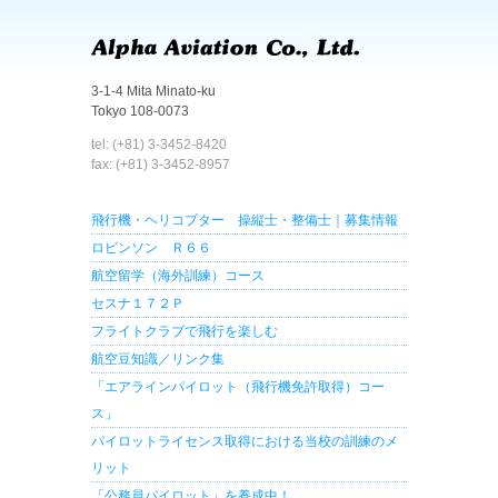
3-1-4 Mita Minato-ku
Tokyo 108-0073
tel: (+81) 3-3452-8420
fax: (+81) 3-3452-8957
飛行機・ヘリコプター 操縦士・整備士｜募集情報
ロビンソン Ｒ６６
航空留学（海外訓練）コース
セスナ１７２Ｐ
フライトクラブで飛行を楽しむ
航空豆知識／リンク集
「エアラインパイロット（飛行機免許取得）コー
ス」
パイロットライセンス取得における当校の訓練のメ
リット
「公務員パイロット」を養成中！