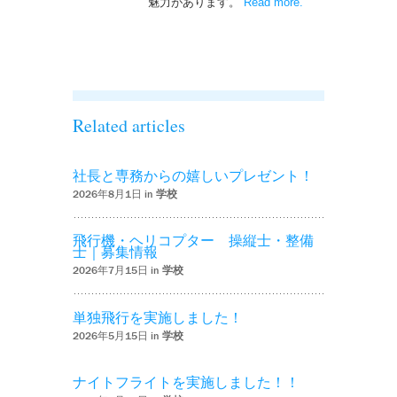
魅力があります。
Read more
– ‘ナイトフライト
.
を実施しまし
た！！’
Related articles
社長と専務からの嬉しいプレゼント！
2026年8月1日 in
学校
飛行機・ヘリコプター 操縦士・整備
士｜募集情報
2026年7月15日 in
学校
単独飛行を実施しました！
2026年5月15日 in
学校
ナイトフライトを実施しました！！