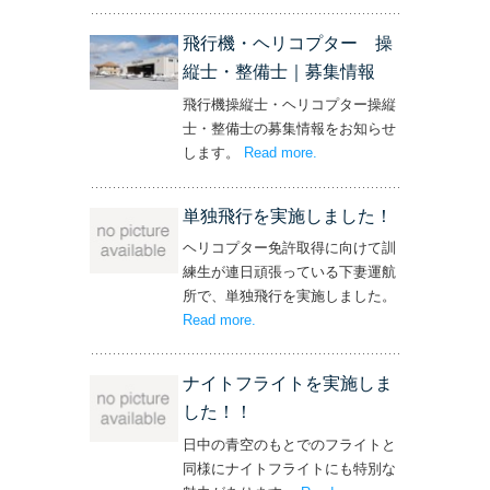
ト！’
飛行機・ヘリコプター 操
縦士・整備士｜募集情報
飛行機操縦士・ヘリコプター操縦
士・整備士の募集情報をお知らせ
します。
Read more
– ‘飛行機・ヘリコプター
.
操縦士・整備士｜募集情報’
単独飛行を実施しました！
ヘリコプター免許取得に向けて訓
練生が連日頑張っている下妻運航
所で、単独飛行を実施しました。
Read more
– ‘単独飛行を実施しました！’
.
ナイトフライトを実施しま
した！！
日中の青空のもとでのフライトと
同様にナイトフライトにも特別な