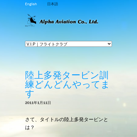
English
日本語
陸上多発タービン訓
練どんどんやってま
す
2011年1月11日
さて、タイトルの陸上多発タービンと
は？