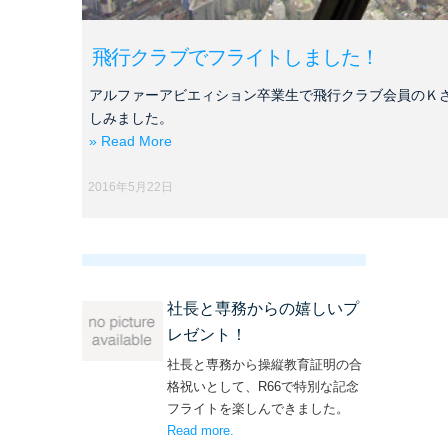
飛行クラブでフライトしました！
アルファーアビエィション卒業生で飛行クラブ会員のＫ
しみました。
» Read More
2016年5月22日
社長と専務からの嬉しいプ
レゼント！
社長と専務から操縦教育証明の合
格祝いとして、R66で特別な記念
フライトを楽しんできました。
Read more
– ‘社長と専務からの嬉しいプレゼン
.