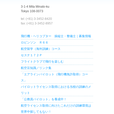
3-1-4 Mita Minato-ku
Tokyo 108-0073
tel: (+81) 3-3452-8420
fax: (+81) 3-3452-8957
飛行機・ヘリコプター 操縦士・整備士｜募集情報
ロビンソン Ｒ６６
航空留学（海外訓練）コース
セスナ１７２Ｐ
フライトクラブで飛行を楽しむ
航空豆知識／リンク集
「エアラインパイロット（飛行機免許取得）コー
ス」
パイロットライセンス取得における当校の訓練のメ
リット
「公務員パイロット」を養成中！
航空ライセンス取得に向けたこれだけの訓練環境は
世界中探してもない！