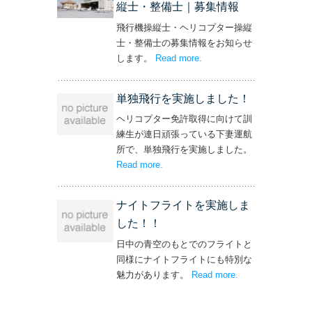
縦士・整備士｜募集情報
飛行機操縦士・ヘリコプター操縦
士・整備士の募集情報をお知らせ
します。
Read more
– ‘飛行機・ヘリコプター
.
操縦士・整備士｜募集情報’
単独飛行を実施しました！
ヘリコプター免許取得に向けて訓
練生が連日頑張っている下妻運航
所で、単独飛行を実施しました。
Read more
– ‘単独飛行を実施しました！’
.
ナイトフライトを実施しま
した！！
日中の青空のもとでのフライトと
同様にナイトフライトにも特別な
魅力があります。
Read more
– ‘ナイトフライト
.
を実施しまし
た！！’