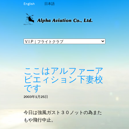
English
日本語
ここはアルファーア
ビエィション下妻校
です
2003年1月25日
今日は強風ガスト３０ノットの為また
もや飛行中止。