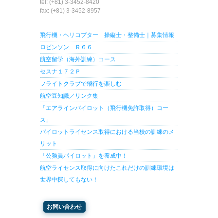
tel: (+81) 3-3452-8420
fax: (+81) 3-3452-8957
飛行機・ヘリコプター 操縦士・整備士｜募集情報
ロビンソン Ｒ６６
航空留学（海外訓練）コース
セスナ１７２Ｐ
フライトクラブで飛行を楽しむ
航空豆知識／リンク集
「エアラインパイロット（飛行機免許取得）コー
ス」
パイロットライセンス取得における当校の訓練のメ
リット
「公務員パイロット」を養成中！
航空ライセンス取得に向けたこれだけの訓練環境は
世界中探してもない！
お問い合わせ