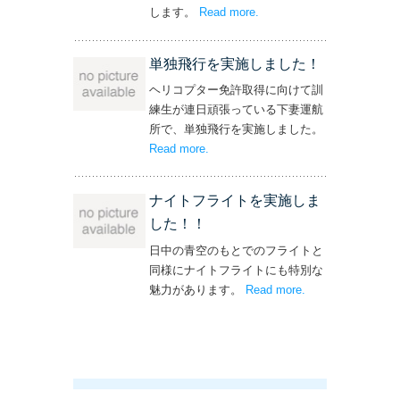
します。
Read more
– ‘飛行機・ヘリコプター
.
操縦士・整備士｜募集情報’
単独飛行を実施しました！
ヘリコプター免許取得に向けて訓
練生が連日頑張っている下妻運航
所で、単独飛行を実施しました。
Read more
– ‘単独飛行を実施しました！’
.
ナイトフライトを実施しま
した！！
日中の青空のもとでのフライトと
同様にナイトフライトにも特別な
魅力があります。
Read more
– ‘ナイトフライト
.
を実施しまし
た！！’