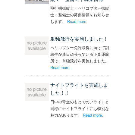
飛行機操縦士・ヘリコプター操縦
士・整備士の募集情報をお知らせ
します。
Read more
– ‘飛行機・ヘリコプター
.
操縦士・整備士｜募集情報’
単独飛行を実施しました！
ヘリコプター免許取得に向けて訓
練生が連日頑張っている下妻運航
所で、単独飛行を実施しました。
Read more
– ‘単独飛行を実施しました！’
.
ナイトフライトを実施しま
した！！
日中の青空のもとでのフライトと
同様にナイトフライトにも特別な
魅力があります。
Read more
– ‘ナイトフライト
.
を実施しまし
た！！’