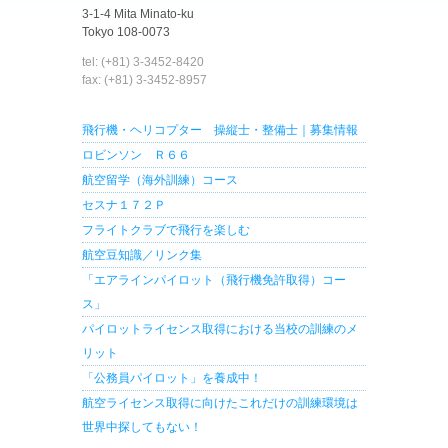
3-1-4 Mita Minato-ku
Tokyo 108-0073
tel: (+81) 3-3452-8420
fax: (+81) 3-3452-8957
飛行機・ヘリコプター 操縦士・整備士｜募集情報
ロビンソン Ｒ６６
航空留学（海外訓練）コース
セスナ１７２Ｐ
フライトクラブで飛行を楽しむ
航空豆知識／リンク集
「エアラインパイロット（飛行機免許取得）コー
ス」
パイロットライセンス取得における当校の訓練のメ
リット
「公務員パイロット」を養成中！
航空ライセンス取得に向けたこれだけの訓練環境は
世界中探してもない！