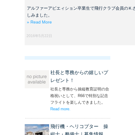
アルファーアビエィション卒業生で飛行クラブ会員のＫ
しみました。
» Read More
2016年5月22日
社長と専務からの嬉しいプ
レゼント！
社長と専務から操縦教育証明の合
格祝いとして、R66で特別な記念
フライトを楽しんできました。
Read more
– ‘社長と専務からの嬉しいプレゼン
.
ト！’
飛行機・ヘリコプター 操
縦士・整備士｜募集情報