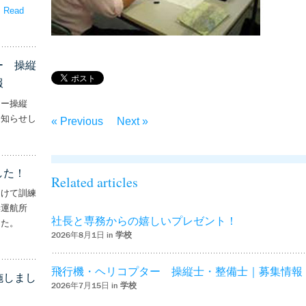
。
Read
嬉しいプレゼント！’
ー 操縦
報
ター操縦
お知らせし
« Previous
Next »
行機・ヘリコプター 操縦士・整備士｜募集情報’
した！
Related articles
向けて訓練
妻運航所
社長と専務からの嬉しいプレゼント！
した。
2026年8月1日 in
学校
実施しました！’
飛行機・ヘリコプター 操縦士・整備士｜募集情報
施しまし
2026年7月15日 in
学校