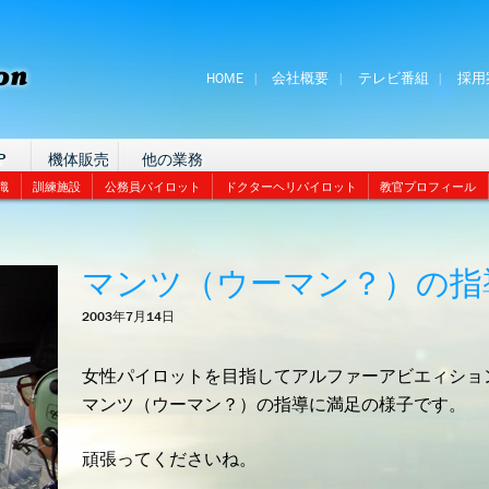
HOME
会社概要
テレビ番組
採用
P
機体販売
他の業務
識
訓練施設
公務員パイロット
ドクターヘリパイロット
教官プロフィール
マンツ（ウーマン？）の指
2003年7月14日
女性パイロットを目指してアルファーアビエィショ
マンツ（ウーマン？）の指導に満足の様子です。
頑張ってくださいね。