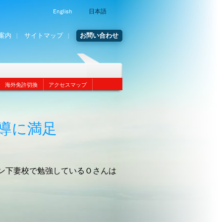
English
日本語
案内
サイトマップ
お問い合わせ
海外免許切換
アクセスマップ
導に満足
ン下妻校で勉強しているＯさんは