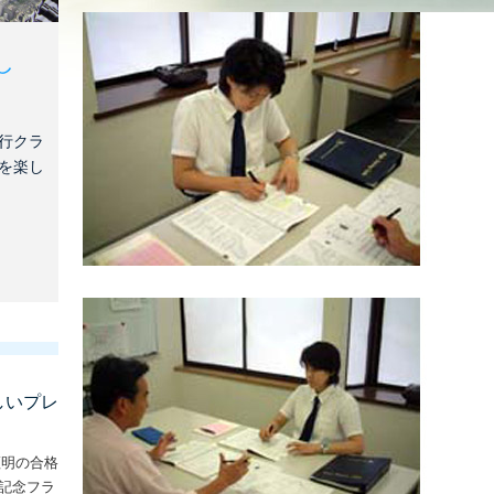
し
行クラ
を楽し
しいプレ
証明の合格
な記念フラ