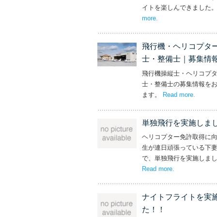
イトを楽しんできました
more
– ‘社長と専務からの
.
飛行機・ヘリコプタ
士・整備士｜募集情
飛行機操縦士・ヘリコプ
士・整備士の募集情報を
ます。
Read more
– ‘飛
.
単独飛行を実施しま
ヘリコプター免許取得に
生が連日頑張っている下
で、単独飛行を実施しま
Read more
– ‘単独飛行を
.
ナイトフライトを実
た！！