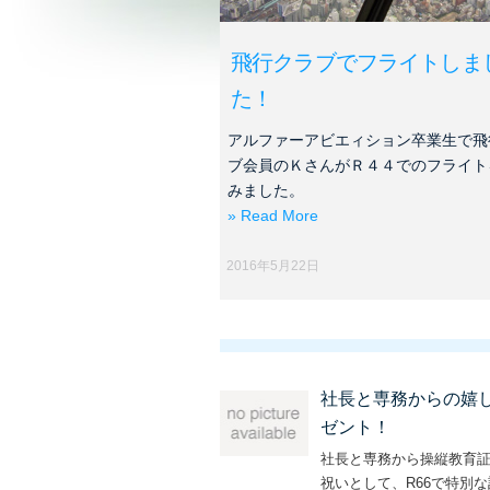
飛行クラブでフライトしま
た！
アルファーアビエィション卒業生で飛
ブ会員のＫさんがＲ４４でのフライト
みました。
» Read More
2016年5月22日
社長と専務からの嬉
ゼント！
社長と専務から操縦教育
祝いとして、R66で特別