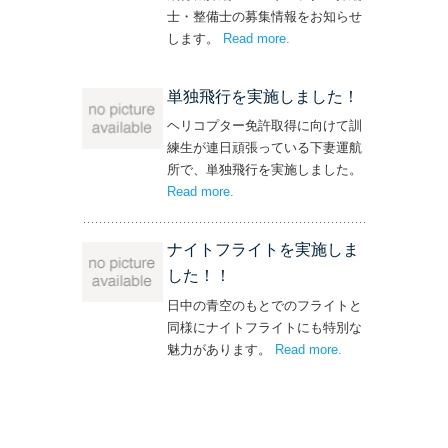
士・整備士の募集情報をお知らせ
します。
Read more
– ‘飛行機・ヘリコプター
.
操縦士・整備士｜募集情報’
単独飛行を実施しました！
ヘリコプター免許取得に向けて訓
練生が連日頑張っている下妻運航
所で、単独飛行を実施しました。
Read more
– ‘単独飛行を実施しました！’
.
ナイトフライトを実施しま
した！！
日中の青空のもとでのフライトと
同様にナイトフライトにも特別な
魅力があります。
Read more
– ‘ナイトフライト
.
を実施しまし
た！！’