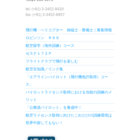
tel: (+81) 3-3452-8420
fax: (+81) 3-3452-8957
飛行機・ヘリコプター 操縦士・整備士｜募集情報
ロビンソン Ｒ６６
航空留学（海外訓練）コース
セスナ１７２Ｐ
フライトクラブで飛行を楽しむ
航空豆知識／リンク集
「エアラインパイロット（飛行機免許取得）コー
ス」
パイロットライセンス取得における当校の訓練のメ
リット
「公務員パイロット」を養成中！
航空ライセンス取得に向けたこれだけの訓練環境は
世界中探してもない！