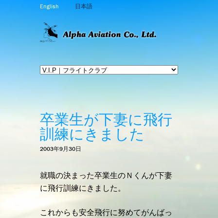
English
日本語
卒業生が下妻に飛行
訓練にきました
2003年9月30日
就職の決まった卒業生のＮくんが下妻
に飛行訓練にきました。
これからも安全飛行に努めてがんばっ