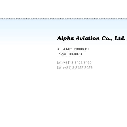
3-1-4 Mita Minato-ku
Tokyo 108-0073
tel: (+81) 3-3452-8420
fax: (+81) 3-3452-8957