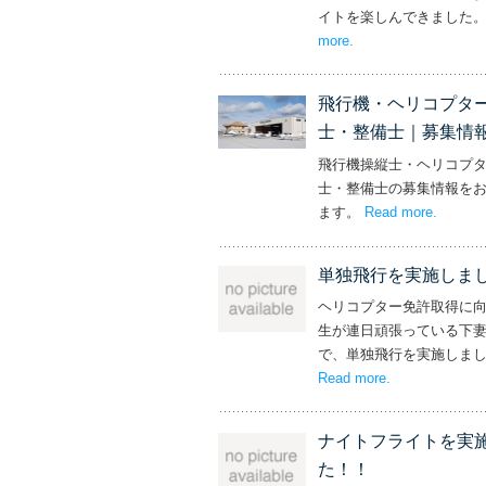
イトを楽しんできました
more
– ‘社長と専務からの
.
飛行機・ヘリコプタ
士・整備士｜募集情
飛行機操縦士・ヘリコプ
士・整備士の募集情報を
ます。
Read more
– ‘飛
.
単独飛行を実施しま
ヘリコプター免許取得に
生が連日頑張っている下
で、単独飛行を実施しま
Read more
– ‘単独飛行を
.
ナイトフライトを実
た！！