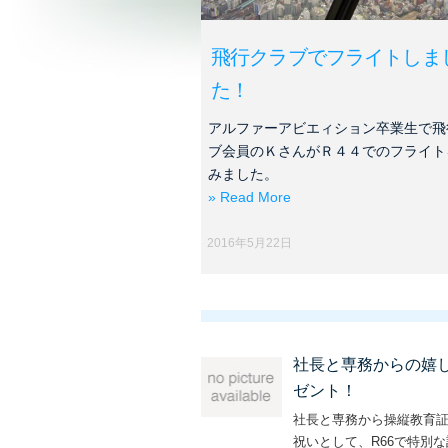
飛行クラブでフライトしま
た！
アルファーアビエィション卒業生で飛
ブ会員のＫさんがＲ４４でのフライト
みました。
» Read More
2016年5月22日
社長と専務からの嬉
ゼント！
社長と専務から操縦教育
祝いとして、R66で特別