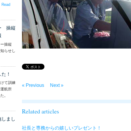
。
Read
嬉しいプレゼント！’
ー 操縦
報
ター操縦
お知らせし
行機・ヘリコプター 操縦士・整備士｜募集情報’
した！
向けて訓練
« Previous
Next »
妻運航所
した。
実施しました！’
Related articles
施しまし
社長と専務からの嬉しいプレゼント！