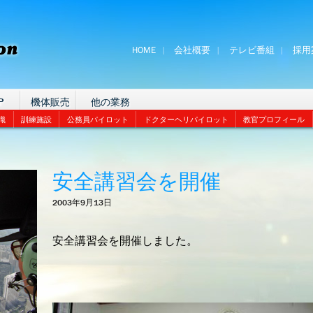
HOME
会社概要
テレビ番組
採用
P
機体販売
他の業務
識
訓練施設
公務員パイロット
ドクターヘリパイロット
教官プロフィール
安全講習会を開催
2003年9月13日
安全講習会を開催しました。