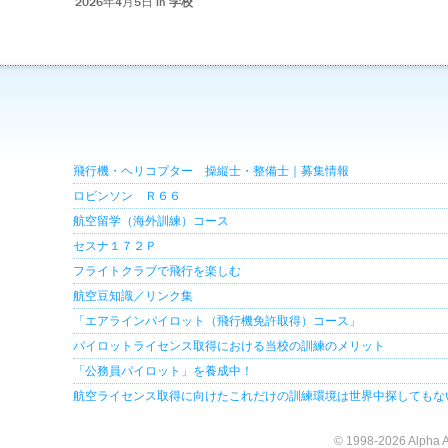
2026年4月5日 in
学校
飛行機・ヘリコプター 操縦士・整備士｜募集情報
ロビンソン Ｒ６６
航空留学（海外訓練）コース
セスナ１７２Ｐ
フライトクラブで飛行を楽しむ
航空豆知識／リンク集
「エアラインパイロット（飛行機免許取得）コース」
パイロットライセンス取得における当校の訓練のメリット
「公務員パイロット」を養成中！
航空ライセンス取得に向けたこれだけの訓練環境は世界中探してもな
© 1998-2026 Alpha A