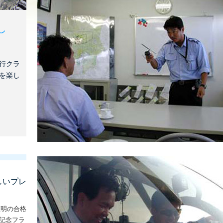
し
行クラ
を楽し
しいプレ
証明の合格
な記念フラ