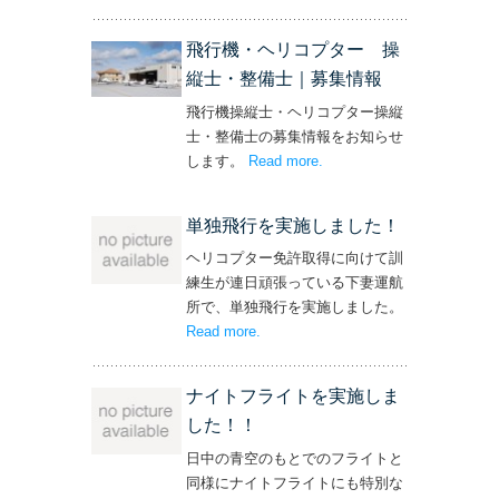
ト！’
飛行機・ヘリコプター 操
縦士・整備士｜募集情報
飛行機操縦士・ヘリコプター操縦
士・整備士の募集情報をお知らせ
します。
Read more
– ‘飛行機・ヘリコプター
.
操縦士・整備士｜募集情報’
単独飛行を実施しました！
ヘリコプター免許取得に向けて訓
練生が連日頑張っている下妻運航
所で、単独飛行を実施しました。
Read more
– ‘単独飛行を実施しました！’
.
ナイトフライトを実施しま
した！！
日中の青空のもとでのフライトと
同様にナイトフライトにも特別な