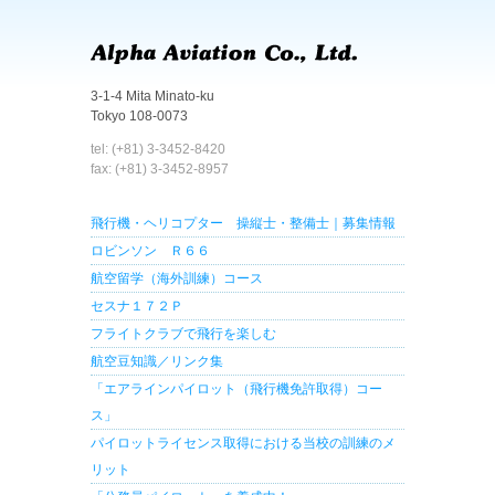
3-1-4 Mita Minato-ku
Tokyo 108-0073
tel: (+81) 3-3452-8420
fax: (+81) 3-3452-8957
飛行機・ヘリコプター 操縦士・整備士｜募集情報
ロビンソン Ｒ６６
航空留学（海外訓練）コース
セスナ１７２Ｐ
フライトクラブで飛行を楽しむ
航空豆知識／リンク集
「エアラインパイロット（飛行機免許取得）コー
ス」
パイロットライセンス取得における当校の訓練のメ
リット