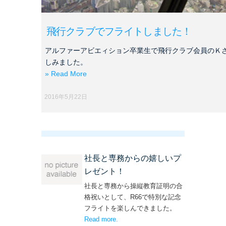
飛行クラブでフライトしました！
アルファーアビエィション卒業生で飛行クラブ会員のＫ
しみました。
» Read More
2016年5月22日
社長と専務からの嬉しいプ
レゼント！
社長と専務から操縦教育証明の合
格祝いとして、R66で特別な記念
フライトを楽しんできました。
Read more
– ‘社長と専務からの嬉しいプレゼン
.