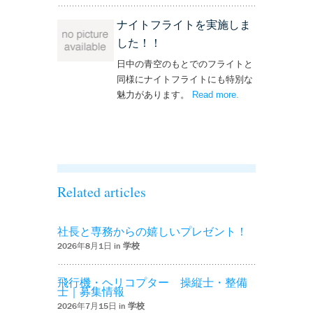
ナイトフライトを実施しま
した！！
日中の青空のもとでのフライトと
同様にナイトフライトにも特別な
魅力があります。
Read more
– ‘ナイトフライト
.
を実施しまし
た！！’
Related articles
社長と専務からの嬉しいプレゼント！
2026年8月1日 in
学校
飛行機・ヘリコプター 操縦士・整備
士｜募集情報
2026年7月15日 in
学校