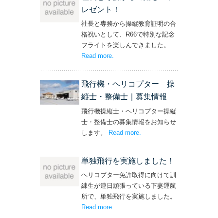
レゼント！
社長と専務から操縦教育証明の合
格祝いとして、R66で特別な記念
フライトを楽しんできました。
Read more
– ‘社長と専務からの嬉しいプレゼン
.
ト！’
飛行機・ヘリコプター 操
縦士・整備士｜募集情報
飛行機操縦士・ヘリコプター操縦
士・整備士の募集情報をお知らせ
します。
Read more
– ‘飛行機・ヘリコプター
.
操縦士・整備士｜募集情報’
単独飛行を実施しました！
ヘリコプター免許取得に向けて訓
練生が連日頑張っている下妻運航
所で、単独飛行を実施しました。
Read more
– ‘単独飛行を実施しました！’
.